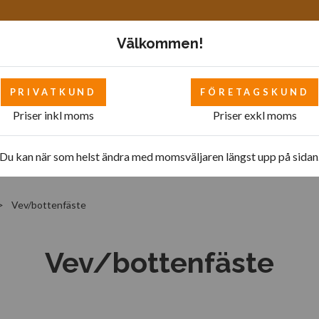
Välkommen!
PRIVATKUND
FÖRETAGSKUND
Priser inkl moms
Priser exkl moms
Mattor
Bilverkstad - övrigt
Bilverkstad
Pol
Du kan när som helst ändra med momsväljaren längst upp på sidan
Vev/bottenfäste
Vev/bottenfäste