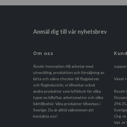
Anmäl dig till vår nyhetsbrev
Om oss
Kund
Rosén Innovation AB arbetar med
suppor
utveckling, produktion och försäljning av
lätta och säkra chocker till flygplatser
Växel 
och flygindustrin, vi tillverkar också
andra produkter som lyftblock för olika
Rosén 
typer av billyftar, arbetsmattor och olika
Stuvar
båttillbehör. Våra produkter tillverkas i
296 35
Sverige. Du är alltid välkommen att
Sverige
kontakta oss!
Org .n
Vat .n