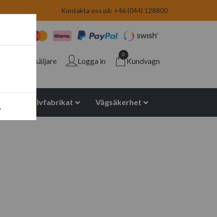
Kontakta oss på: +46 (044) 128800
0
Återförsäljare
Logga in
Kundvagn
yuretan halvfabrikat
Vägsäkerhet
.