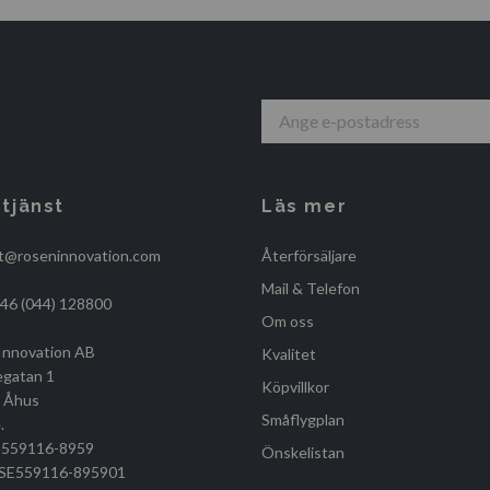
tjänst
Läs mer
t@roseninnovation.com
Återförsäljare
Mail & Telefon
+46 (044) 128800
Om oss
Innovation AB
Kvalitet
egatan 1
Köpvillkor
, Åhus
Småflygplan
.
r 559116-8959
Önskelistan
r SE559116-895901