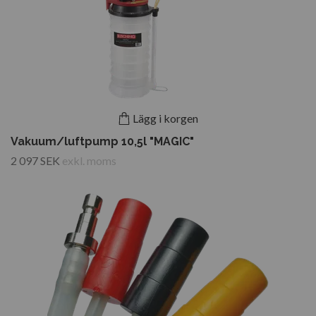
Lägg i korgen
Vakuum/luftpump 10,5l "MAGIC"
2 097 SEK
exkl. moms