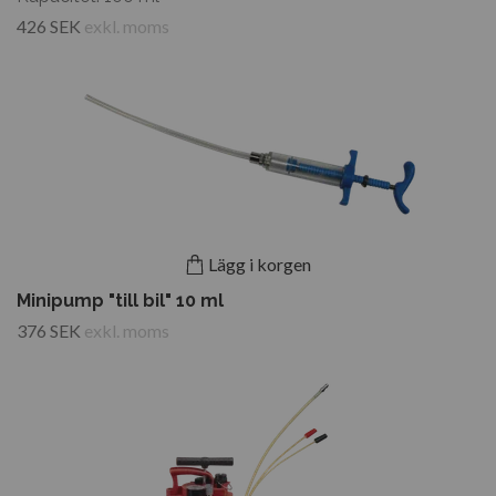
426 SEK
exkl. moms
Lägg i korgen
Minipump "till bil" 10 ml
376 SEK
exkl. moms