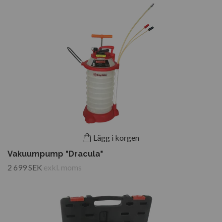
Lägg i korgen
Vakuumpump "Dracula"
2 699 SEK
exkl. moms