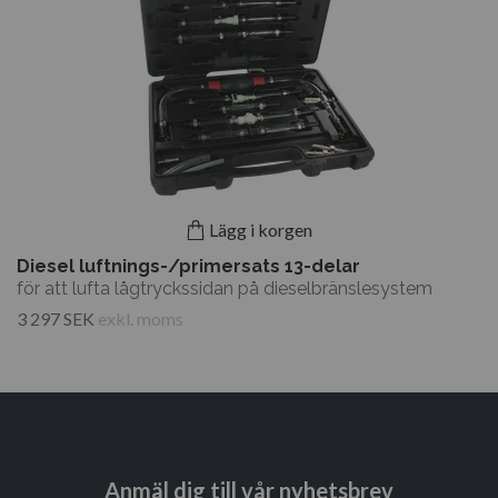
Lägg i korgen
Diesel luftnings-/primersats 13-delar
för att lufta lågtryckssidan på dieselbränslesystem
3 297 SEK
exkl. moms
Anmäl dig till vår nyhetsbrev