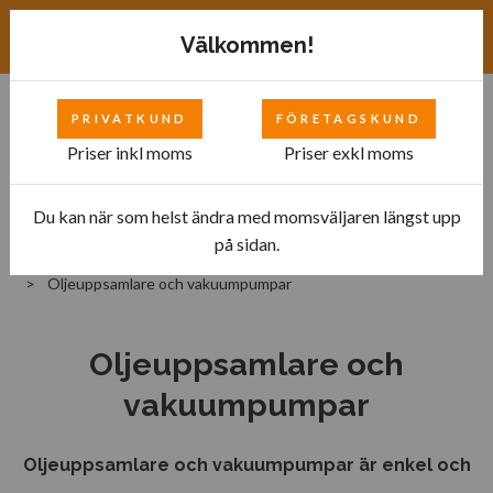
Exkl. moms
SEK
Välkommen!
PRIVATKUND
FÖRETAGSKUND
0
Priser inkl moms
Priser exkl moms
Du kan när som helst ändra med momsväljaren längst upp
Hem
Bilverkstad
på sidan.
Utrustning för garage och bensinstationer
Oljeuppsamlare och vakuumpumpar
Oljeuppsamlare och
vakuumpumpar
Oljeuppsamlare och vakuumpumpar är enkel och