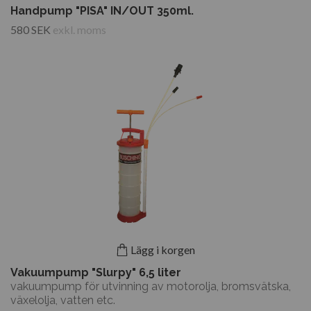
Handpump "PISA" IN/OUT 350ml.
580 SEK
exkl. moms
Lägg i korgen
Vakuumpump "Slurpy" 6,5 liter
vakuumpump för utvinning av motorolja, bromsvätska,
växelolja, vatten etc.