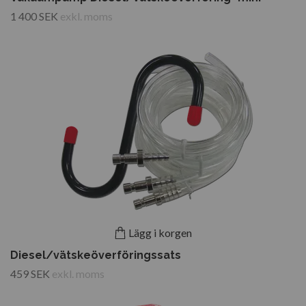
1 400 SEK
exkl. moms
Lägg i korgen
Diesel/vätskeöverföringssats
459 SEK
exkl. moms