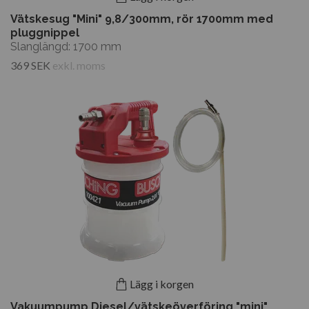
Vätskesug "Mini" 9,8/300mm, rör 1700mm med
pluggnippel
Slanglängd: 1700 mm
369 SEK
exkl. moms
Lägg i korgen
Vakuumpump Diesel/vätskeöverföring "mini"