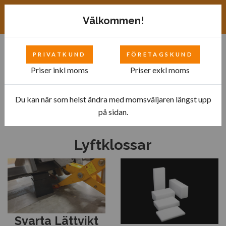
Exkl. moms
SEK
Välkommen!
PRIVATKUND
FÖRETAGSKUND
0
Priser inkl moms
Priser exkl moms
Du kan när som helst ändra med momsväljaren längst upp
Hem
Lyftklossar
på sidan.
Lyftklossar
Svarta Lättvikt