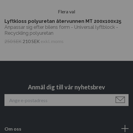
Flera val
Lyftkloss polyuretan återvunnen MT 200x100x25
Anpassar sig efter bilens form - Universal lyftblock -
Recyckling polyuretan
250 SEK
210 SEK
exkl. moms
Anmäl dig till vår nyhetsbrev
Om oss