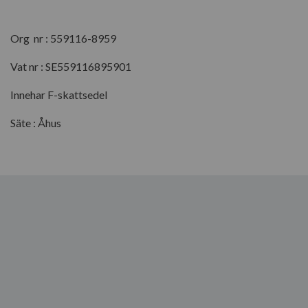
Org nr : 559116-8959
Vat nr : SE559116895901
Innehar F-skattsedel
Säte : Åhus