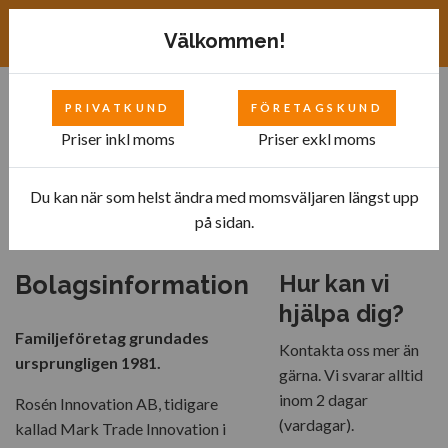
Exkl. moms
SEK
Välkommen!
PRIVATKUND
FÖRETAGSKUND
0
Priser inkl moms
Priser exkl moms
Du kan när som helst ändra med momsväljaren längst upp
Hem
Kontakta oss
på sidan.
Bolagsinformation
Hur kan vi
hjälpa dig?
Familjeföretag grundades
Kontakta oss mer än
ursprungligen 1981.
gärna. Vi svarar alltid
inom 2 dagar
Rosén Innovation AB, tidigare
(vardagar).
kallad Mark Trade Innovation i