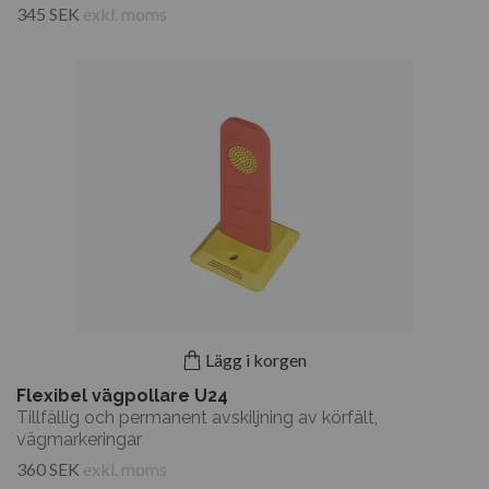
345 SEK
exkl. moms
Lägg i korgen
Flexibel vägpollare U24
Tillfällig och permanent avskiljning av körfält,
vägmarkeringar
360 SEK
exkl. moms