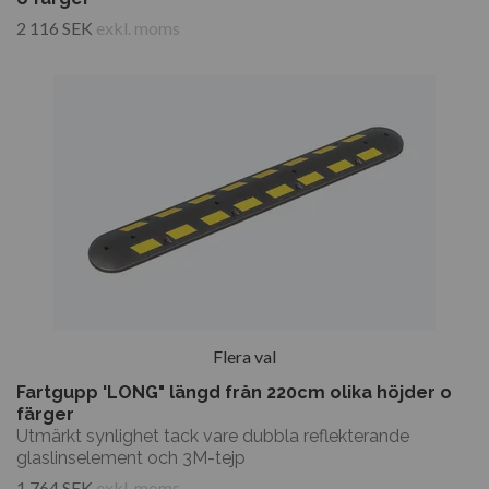
2 116 SEK
exkl. moms
Flera val
Fartgupp 'LONG" längd från 220cm olika höjder o
färger
Utmärkt synlighet tack vare dubbla reflekterande
glaslinselement och 3M-tejp
1 764 SEK
exkl. moms