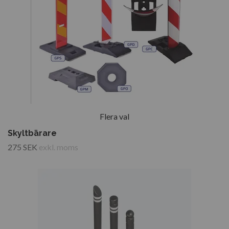
Flera val
Skyltbärare
275 SEK
exkl. moms