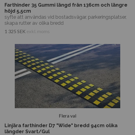
Farthinder 35 Gummi längd från 136cm och längre
höjd 5,5cm
syfte att användas vid bostadsvägar, parkeringsplatser,
skapa rutter av olika bredd
1 325 SEK
exkl. moms
Flera val
Linjära farthinder D7 "Wide" bredd 94cm olika
längder Svart/Gul