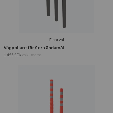
Flera val
Vägpollare för flera ändamål
1 455 SEK
exkl. moms