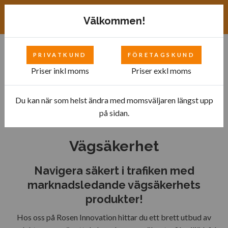
Exkl. moms
SEK
Välkommen!
PRIVATKUND
FÖRETAGSKUND
0
Priser inkl moms
Priser exkl moms
Du kan när som helst ändra med momsväljaren längst upp
Hem
Vägsäkerhet
på sidan.
Vägsäkerhet
Navigera säkert i trafiken med
marknadsledande vägsäkerhets
produkter!
Hos oss på Rosen Innovation hittar du ett brett utbud av