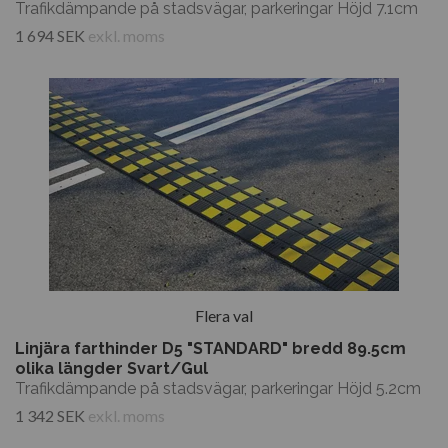
Trafikdämpande på stadsvägar, parkeringar Höjd 7.1cm
1 694 SEK
exkl. moms
Flera val
Linjära farthinder D5 "STANDARD" bredd 89.5cm
olika längder Svart/Gul
Trafikdämpande på stadsvägar, parkeringar Höjd 5.2cm
1 342 SEK
exkl. moms