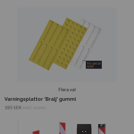
Flera val
Varningsplattor 'Bralj' gummi
185 SEK
exkl. moms