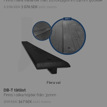
Finns i flera varianter från: 1070x1590mm 24mm tjocklek
1 196 SEK
1 076 SEK
exkl. moms
Flera val
DB-T tätlist
Finns i olika höjder från: 31mm
209 SEK
167 SEK
exkl. moms