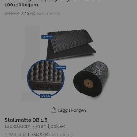
100x100x4cm
28 SEK
22 SEK
exkl. moms
Lägg i korgen
Stallmatta DB 1.6
120x180cm 33mm tjocklek
1 964 SEK
1 768 SEK
exkl. moms