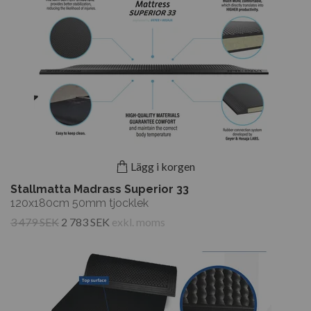
Lägg i korgen
Stallmatta Madrass Superior 33
120x180cm 50mm tjocklek
3 479 SEK
2 783 SEK
exkl. moms