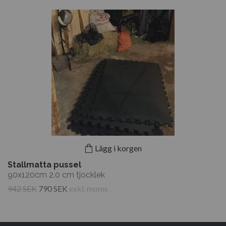
Lägg i korgen
Stallmatta pussel
90x120cm 2.0 cm tjocklek
942 SEK
790 SEK
exkl. moms