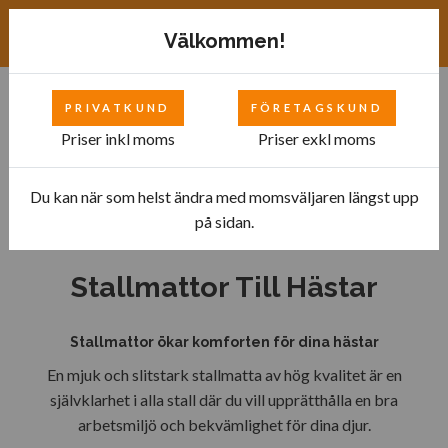
Exkl. moms
SEK
Välkommen!
PRIVATKUND
FÖRETAGSKUND
0
Priser inkl moms
Priser exkl moms
Du kan när som helst ändra med momsväljaren längst upp
Hem
Stallmattor
Stallmattor Till Hästar
på sidan.
Stallmattor Till Hästar
Stallmattor ökar komforten för dina hästar
En mjuk och slitstark stallmatta av hög kvalitet är en
självklarhet i alla stall där du vill upprätthålla en bra
arbetsmiljö och bekvämlighet för dina djur.