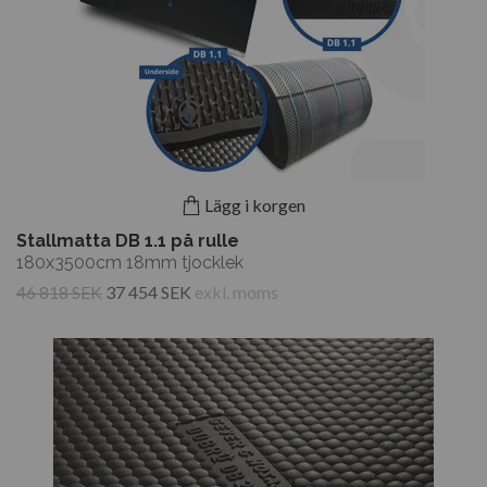
Lägg i korgen
Stallmatta DB 1.1 på rulle
180x3500cm 18mm tjocklek
46 818 SEK
37 454 SEK
exkl. moms