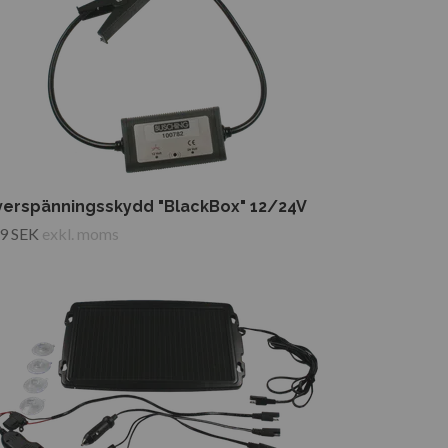
erspänningsskydd "BlackBox" 12/24V
9 SEK
exkl. moms