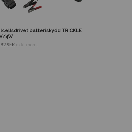
lcellsdrivet batteriskydd TRICKLE
2V/4W
582 SEK
exkl. moms