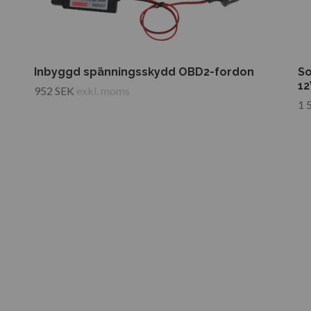
Inbyggd spänningsskydd OBD2-fordon
So
1
952 SEK
exkl. moms
1 