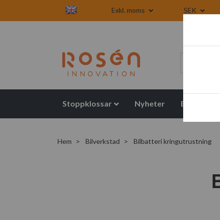
Exkl. moms
SEK
Stoppklossar
Nyheter
Blogg
Hem
Bilverkstad
Bilbatteri kringutrustning