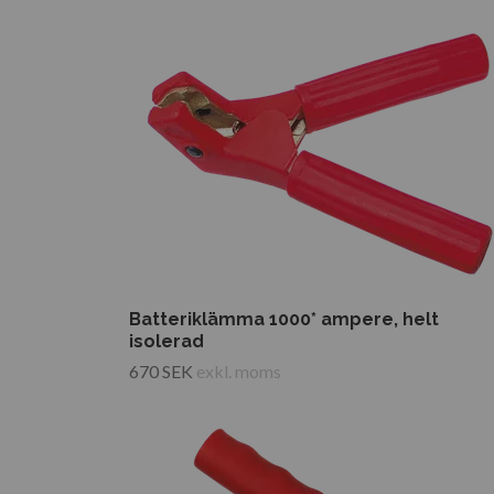
Batteriklämma 1000* ampere, helt
isolerad
670 SEK
exkl. moms