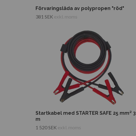
Förvaringslåda av polypropen "röd"
381 SEK
exkl. moms
Startkabel med STARTER SAFE 25 mm² 3
m
1 520 SEK
exkl. moms