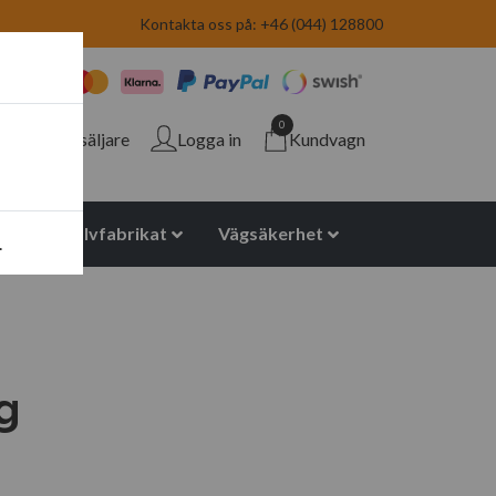
Kontakta oss på: +46 (044) 128800
0
Återförsäljare
Logga in
Kundvagn
yuretan halvfabrikat
Vägsäkerhet
.
g