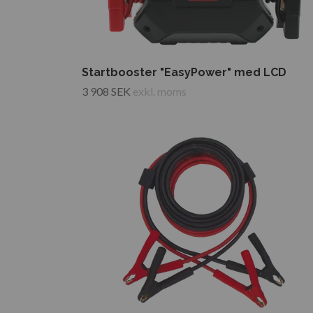
Startbooster "EasyPower" med LCD
3 908 SEK
exkl. moms