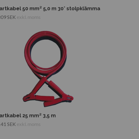
artkabel 50 mm² 5,0 m 30° stolpklämma
809 SEK
exkl. moms
artkabel 25 mm² 3,5 m
141 SEK
exkl. moms