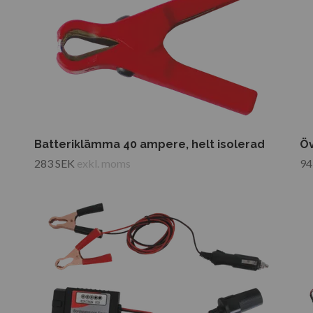
Batteriklämma 40 ampere, helt isolerad
Öv
283 SEK
exkl. moms
94