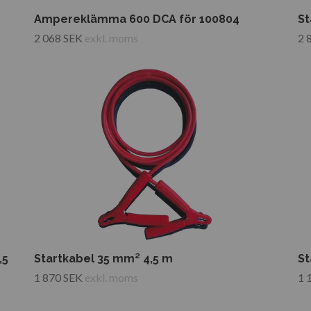
Ampereklämma 600 DCA för 100804
St
2 068 SEK
exkl. moms
2 
,5
Startkabel 35 mm² 4,5 m
St
1 870 SEK
exkl. moms
1 