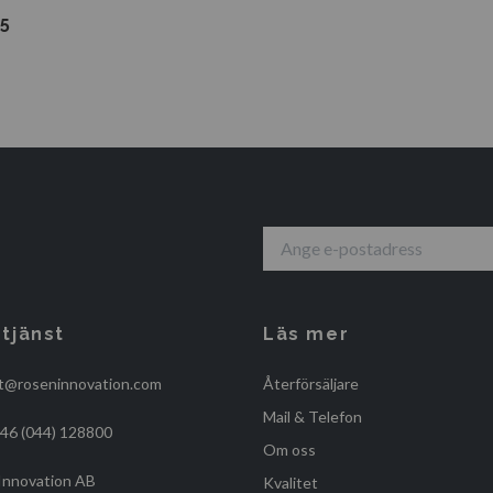
5
tjänst
Läs mer
t@roseninnovation.com
Återförsäljare
Mail & Telefon
+46 (044) 128800
Om oss
Innovation AB
Kvalitet