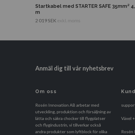
Startkabel med STARTER SAFE 35mm² 4,
m
2 019 SEK
exkl. moms
Anmäl dig till vår nyhetsbrev
Om oss
Kund
Rosén Innovation AB arbetar med
suppor
utveckling, produktion och försäljning av
lätta och säkra chocker till flygplatser
Växel 
och flygindustrin, vi tillverkar också
andra produkter som lyftblock för olika
Rosén 