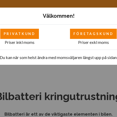
Välkommen!
PRIVATKUND
FÖRETAGSKUND
Priser inkl moms
Priser exkl moms
Mattor
Bilverkstad - övrigt
Bilverkstad
Pol
Du kan när som helst ändra med momsväljaren längst upp på sidan
Bilbatteri kringutrustnin
Bilbatteri är ett av de viktigaste elementen i bilen.