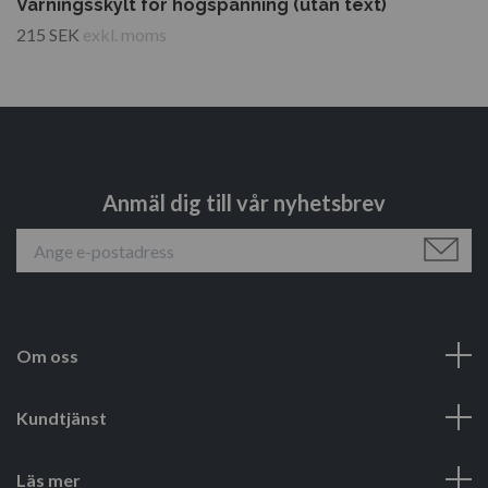
Varningsskylt för högspänning (utan text)
215 SEK
exkl. moms
Anmäl dig till vår nyhetsbrev
Om oss
Kundtjänst
Läs mer