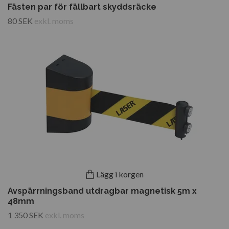
Fästen par för fällbart skyddsräcke
80 SEK
exkl. moms
Lägg i korgen
Avspärrningsband utdragbar magnetisk 5m x
48mm
1 350 SEK
exkl. moms