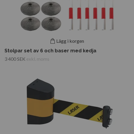
Lägg i korgen
Stolpar set av 6 och baser med kedja
3 400 SEK
exkl. moms