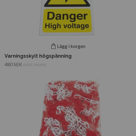
Lägg i korgen
Varningsskylt högspänning
480 SEK
exkl. moms