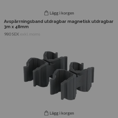
Lägg i korgen
Avspärrningsband utdragbar magnetisk utdragbar
3m x 48mm
980 SEK
exkl. moms
Lägg i korgen