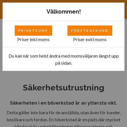
Exkl. moms
SEK
Välkommen!
PRIVATKUND
FÖRETAGSKUND
0
Priser inkl moms
Priser exkl moms
Du kan när som helst ändra med momsväljaren längst upp
Hem
Bilverkstad
Verktyg till Hybrid- och Elfordon
på sidan.
Säkerhetsutrustning
Säkerhetsutrustning
Säkerheten i en bilverkstad är av yttersta vikt.
Detta gäller inte bara för de anställda, utan även för kunder,
besökare och fordon. En bilverkstad är en plats där mycket
händer, från underhållsarbeten till reparationer och