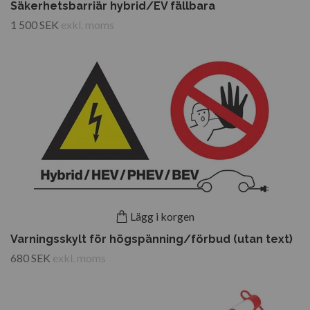
Säkerhetsbarriär hybrid/EV fällbara
1 500 SEK
exkl. moms
Lägg i korgen
Varningsskylt för högspänning/förbud (utan text)
680 SEK
exkl. moms