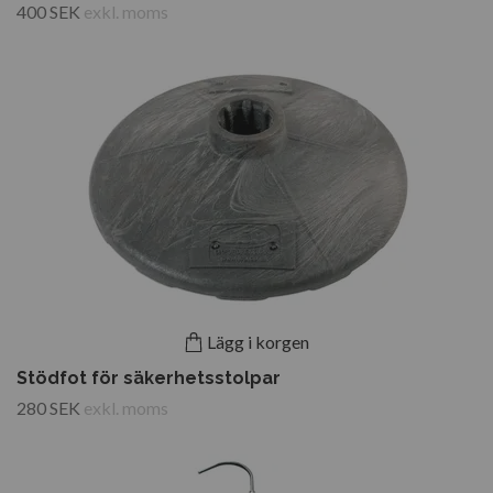
400 SEK
exkl. moms
Lägg i korgen
Stödfot för säkerhetsstolpar
280 SEK
exkl. moms