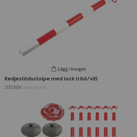
Lägg i korgen
Kedjestödsstolpe med lock (röd/vit)
370 SEK
exkl. moms