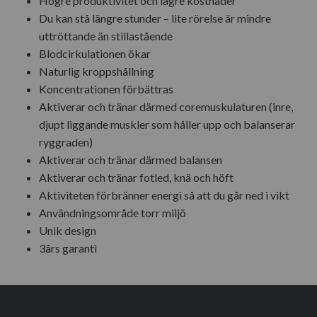
Högre produktivitet och lägre kostnader
Du kan stå längre stunder – lite rörelse är mindre
uttröttande än stillastående
Blodcirkulationen ökar
Naturlig kroppshållning
Koncentrationen förbättras
Aktiverar och tränar därmed coremuskulaturen (inre,
djupt liggande muskler som håller upp och balanserar
ryggraden)
Aktiverar och tränar därmed balansen
Aktiverar och tränar fotled, knä och höft
Aktiviteten förbränner energi så att du går ned i vikt
Användningsområde torr miljö
Unik design
3års garanti