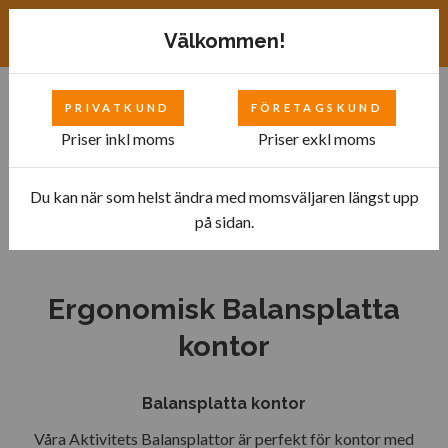
Exkl. moms
SEK
Välkommen!
PRIVATKUND
FÖRETAGSKUND
0
Priser inkl moms
Priser exkl moms
Du kan när som helst ändra med momsväljaren längst upp
Hem
Ergonomisk ståmatta
på sidan.
Ergonomisk Balansplatta kontor
Ergonomisk Balansplatta
kontor
Balansplatta kontor
Våra Aktivitets Balansplattor är perfekt för kontor med