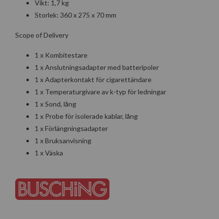
Vikt: 1,7 kg
Storlek: 360 x 275 x 70 mm
Scope of Delivery
1 x Kombitestare
1 x Anslutningsadapter med batteripoler
1 x Adapterkontakt för cigarettändare
1 x Temperaturgivare av k-typ för ledningar
1 x Sond, lång
1 x Probe för isolerade kablar, lång
1 x Förlängningsadapter
1 x Bruksanvisning
1 x Väska