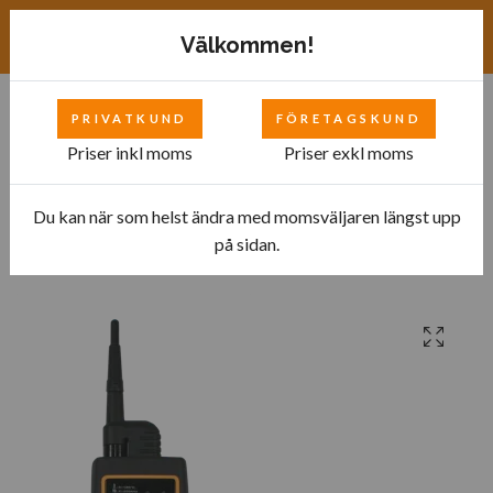
Exkl. moms
SEK
Välkommen!
PRIVATKUND
FÖRETAGSKUND
0
Priser inkl moms
Priser exkl moms
Du kan när som helst ändra med momsväljaren längst upp
Hem
Bilverkstad
Fordonselektronik
på sidan.
Multifunktionstestare "SuperScan“, 12/24V DC