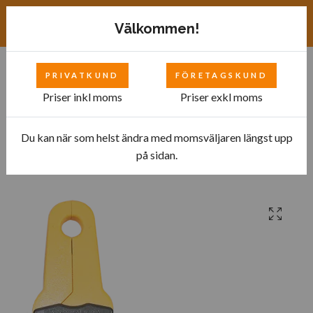
Exkl. moms
SEK
Välkommen!
PRIVATKUND
FÖRETAGSKUND
0
Priser inkl moms
Priser exkl moms
Du kan när som helst ändra med momsväljaren längst upp
Hem
Bilverkstad
Fordonselektronik
på sidan.
Tångamperemeter, 100 A