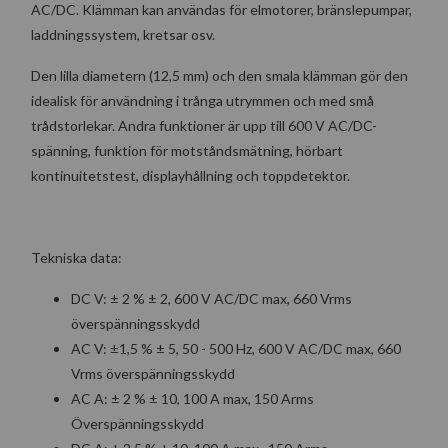
AC/DC. Klämman kan användas för elmotorer, bränslepumpar,
laddningssystem, kretsar osv.
Den lilla diametern (12,5 mm) och den smala klämman gör den
idealisk för användning i trånga utrymmen och med små
trådstorlekar. Andra funktioner är upp till 600 V AC/DC-
spänning, funktion för motståndsmätning, hörbart
kontinuitetstest, displayhållning och toppdetektor.
Tekniska data:
DC V: ± 2 % ± 2, 600 V AC/DC max, 660 Vrms
överspänningsskydd
AC V: ±1,5 % ± 5, 50 - 500 Hz, 600 V AC/DC max, 660
Vrms överspänningsskydd
AC A: ± 2 % ± 10, 100 A max, 150 Arms
Överspänningsskydd