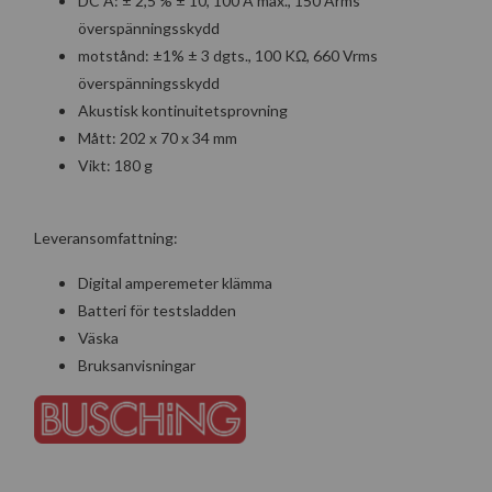
DC A: ± 2,5 % ± 10, 100 A max., 150 Arms
överspänningsskydd
motstånd: ±1% ± 3 dgts., 100 KΩ, 660 Vrms
överspänningsskydd
Akustisk kontinuitetsprovning
Mått: 202 x 70 x 34 mm
Vikt: 180 g
Leveransomfattning:
Digital amperemeter klämma
Batteri för testsladden
Väska
Bruksanvisningar