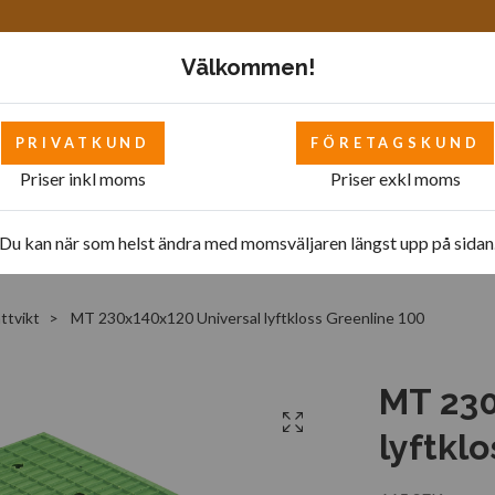
Välkommen!
PRIVATKUND
FÖRETAGSKUND
Priser inkl moms
Priser exkl moms
Mattor
Bilverkstad - övrigt
Bilverkstad
Pol
Du kan när som helst ändra med momsväljaren längst upp på sidan
ttvikt
MT 230x140x120 Universal lyftkloss Greenline 100
MT 230
lyftkl