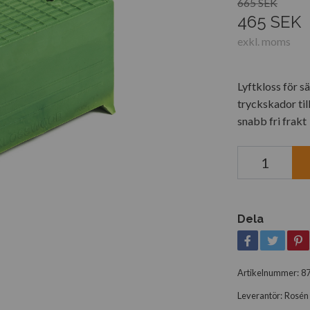
665 SEK
465 SEK
exkl. moms
Lyftkloss för s
tryckskador til
snabb fri frakt
Dela
Artikelnummer:
8
Leverantör:
Rosén 