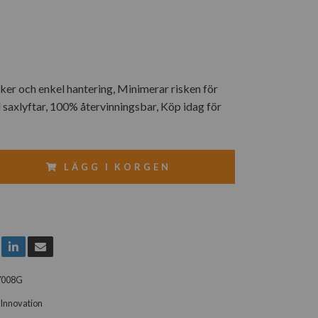
äker och enkel hantering, Minimerar risken för
l saxlyftar, 100% återvinningsbar, Köp idag för
LÄGG I KORGEN
7008G
Innovation