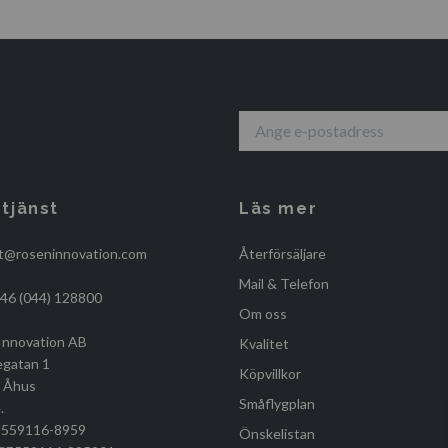
tjänst
Läs mer
t@roseninnovation.com
Återförsäljare
Mail & Telefon
+46 (044) 128800
Om oss
Innovation AB
Kvalitet
egatan 1
Köpvillkor
, Åhus
Småflygplan
.
r 559116-8959
Önskelistan