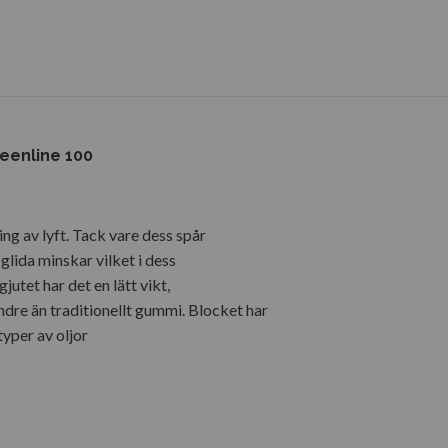
eenline 100
ng av lyft. Tack vare dess spår
glida minskar vilket i dess
jutet har det en lätt vikt,
ndre än traditionellt gummi. Blocket har
yper av oljor