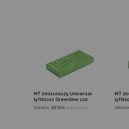
MT 200x100x25 Universal
MT 20
lyftkloss Greenline 100
lyftkl
68 SEK
exkl. moms
226 SEK
240 SE