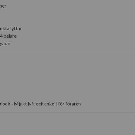
mer
änkta lyftar
 4 pelare
gsbar
block - Mjukt lyft och enkelt för föraren