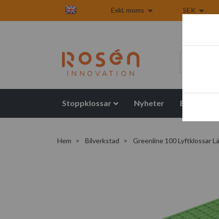
Exkl. moms
SEK
Stoppklossar
Nyheter
Blogg
Hem
Bilverkstad
Greenline 100 Lyftklossar Lä