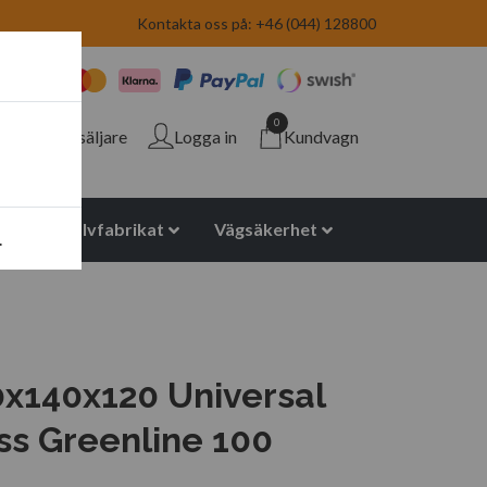
Kontakta oss på: +46 (044) 128800
0
Återförsäljare
Logga in
Kundvagn
yuretan halvfabrikat
Vägsäkerhet
.
x140x120 Universal
oss Greenline 100