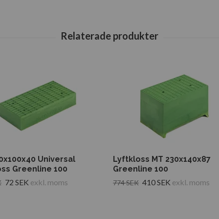
0x100x40 Universal
Lyftkloss MT 230x140x87
oss Greenline 100
Greenline 100
72 SEK
exkl. moms
410 SEK
exkl. moms
K
774 SEK