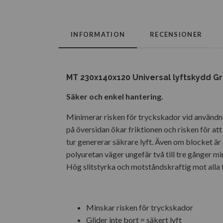
INFORMATION
RECENSIONER
MT 230x140x120 Universal lyftskydd Gr
Säker och enkel hantering.
Minimerar risken för tryckskador vid användni
på översidan ökar friktionen och risken för att 
tur genererar säkrare lyft. Även om blocket är g
polyuretan väger ungefär två till tre gånger mi
Hög slitstyrka och motståndskraftig mot alla t
Minskar risken för tryckskador
Glider inte bort = säkert lyft