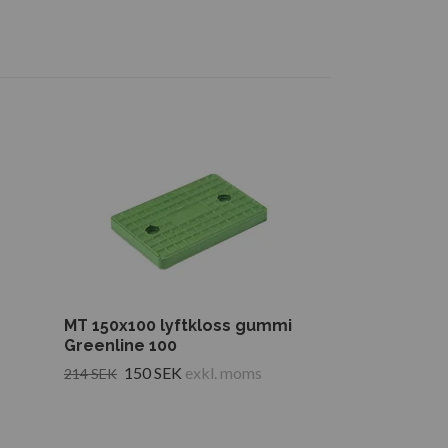
MT 150x100 lyftkloss gummi
MT 200x100x
Greenline 100
lyftkloss g
150 SEK
exkl. moms
240 S
214 SEK
800 SEK