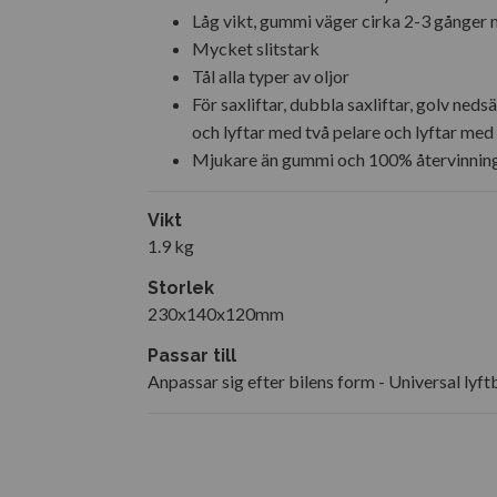
Låg vikt, gummi väger cirka 2-3 gånger 
Mycket slitstark
Tål alla typer av oljor
För saxliftar, dubbla saxliftar, golv neds
och lyftar med två pelare och lyftar med
Mjukare än gummi och 100% återvinnin
Vikt
1.9 kg
Storlek
230x140x120mm
Passar till
Anpassar sig efter bilens form - Universal lyft