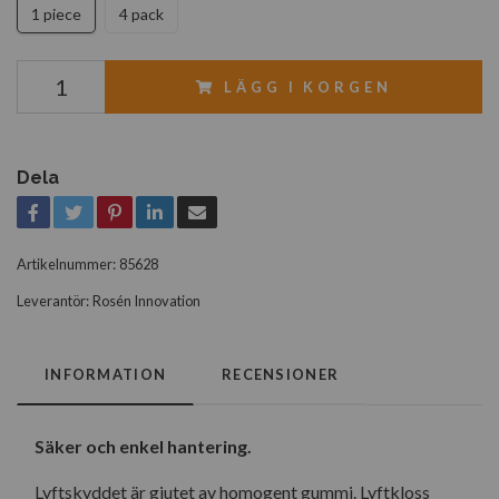
1 piece
4 pack
LÄGG I KORGEN
Dela
Artikelnummer:
85628
Leverantör:
Rosén Innovation
INFORMATION
RECENSIONER
Säker och enkel hantering.
Lyftskyddet är gjutet av homogent gummi. Lyftkloss