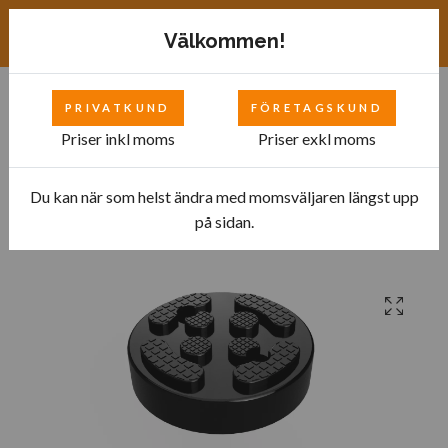
Exkl. moms
SEK
Välkommen!
PRIVATKUND
FÖRETAGSKUND
0
Priser inkl moms
Priser exkl moms
Du kan när som helst ändra med momsväljaren längst upp
Hem
Bilverkstad
Gummiklossar
på sidan.
Gummikloss med metallplatta till pelarlyft MT 120x105