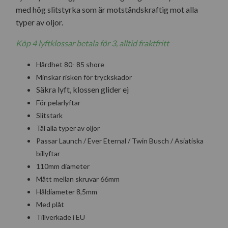
med hög slitstyrka som är motståndskraftig mot alla
typer av oljor.
Köp 4 lyftklossar betala för 3, alltid fraktfritt
Hårdhet 80- 85 shore
Minskar risken för tryckskador
Säkra lyft, klossen glider ej
För pelarlyftar
Slitstark
Tål alla typer av oljor
Passar Launch / Ever Eternal / Twin Busch / Asiatiska
billyftar
110mm diameter
Mått mellan skruvar 66mm
Håldiameter 8,5mm
Med plåt
Tillverkade i EU