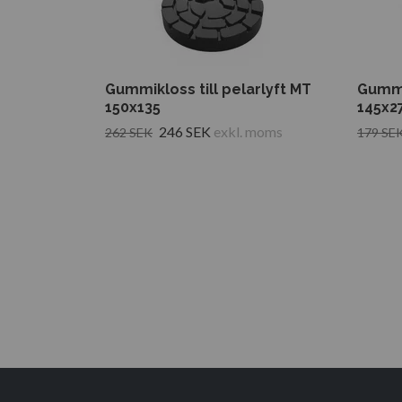
Gummikloss till pelarlyft MT
Gummik
150x135
145x2
246 SEK
exkl. moms
262 SEK
179 SE