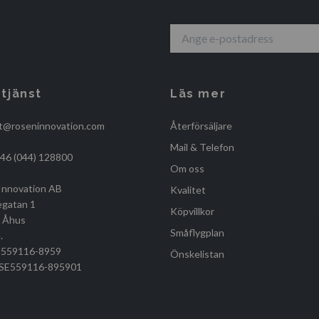
tjänst
Läs mer
t@roseninnovation.com
Återförsäljare
Mail & Telefon
+46 (044) 128800
Om oss
Innovation AB
Kvalitet
egatan 1
Köpvillkor
, Åhus
Småflygplan
.
r 559116-8959
Önskelistan
r SE559116-895901