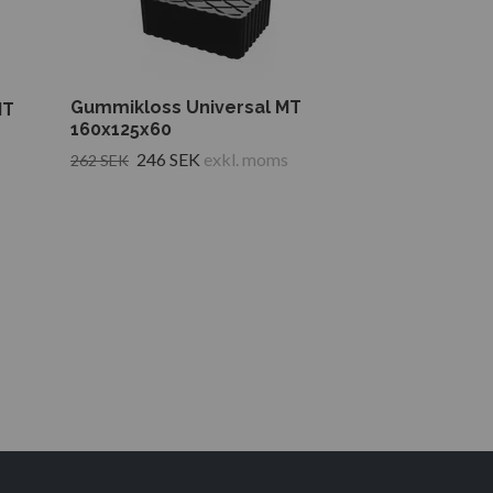
Gummikloss Universal MT
Gummikloss 
MT
160x125x60
160x125x40
246 SEK
exkl. moms
156 S
262 SEK
166 SEK