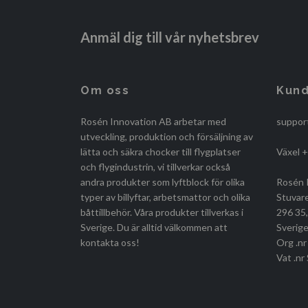
Anmäl dig till vår nyhetsbrev
Om oss
Kund
Rosén Innovation AB arbetar med
suppor
utveckling, produktion och försäljning av
lätta och säkra chocker till flygplatser
Växel 
och flygindustrin, vi tillverkar också
andra produkter som lyftblock för olika
Rosén 
typer av billyftar, arbetsmattor och olika
Stuvar
båttillbehör. Våra produkter tillverkas i
296 35
Sverige. Du är alltid välkommen att
Sverige
kontakta oss!
Org .n
Vat .n