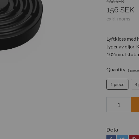
166 SEK
156 SEK
exkl. moms
Lyftkloss med h
typer av oljor. 
102mm: Istobal
Quantity
1 piece
1 piece
4
Dela