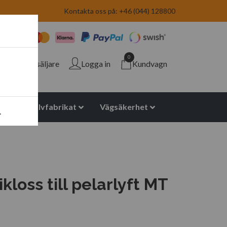
Kontakta oss på: +46 (044) 128800
0
Återförsäljare
Logga in
Kundvagn
yuretan halvfabrikat
Vägsäkerhet
.
loss till pelarlyft MT
2