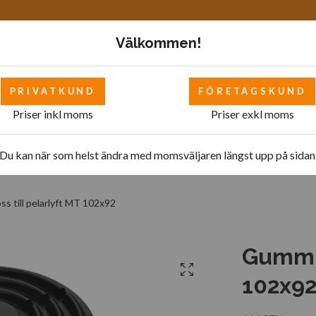
Välkommen!
PRIVATKUND
FÖRETAGSKUND
Priser inkl moms
Priser exkl moms
Mattor
Bilverkstad - övrigt
Bilverkstad
Pol
Du kan när som helst ändra med momsväljaren längst upp på sidan
s till pelarlyft MT 102x92
Gummik
102x9