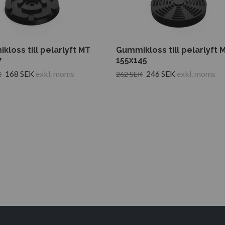
loss till pelarlyft MT
Gummikloss till pelarlyft 
7
155x145
168 SEK
exkl. moms
246 SEK
exkl. moms
K
262 SEK