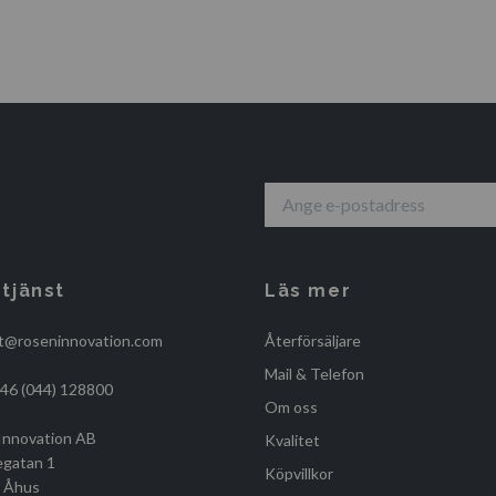
tjänst
Läs mer
t@roseninnovation.com
Återförsäljare
Mail & Telefon
+46 (044) 128800
Om oss
Innovation AB
Kvalitet
egatan 1
Köpvillkor
, Åhus