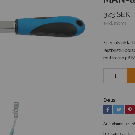
323 SEK
exkl. moms
Specialvinklad
lastbilsturbola
muttrarna på 
Dela
Artikelnummer:
7
Leverantör:
Laser 