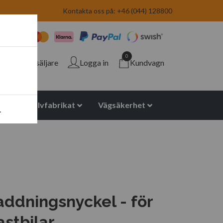
Kontakta oss på: +46 (044) 128800
0
Återförsäljare
Logga in
Kundvagn
yuretan halvfabrikat
Vägsäkerhet
.
addningsnyckel - för
stbilar