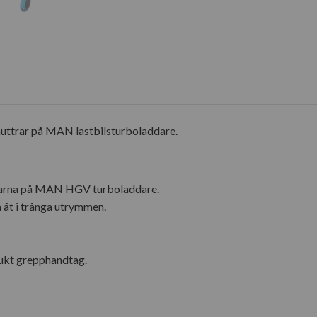
muttrar på MAN lastbilsturboladdare.
ttrarna på MAN HGV turboladdare.
 åt i trånga utrymmen.
ukt grepphandtag.