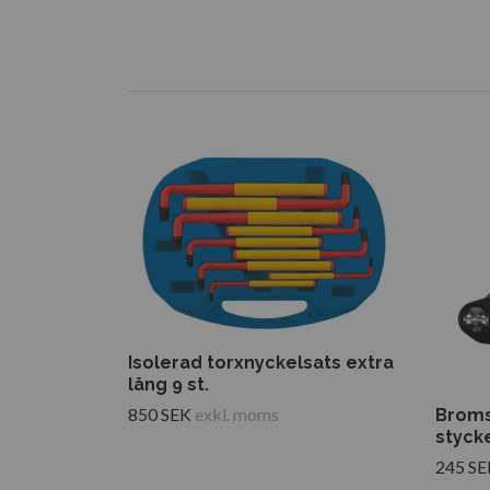
Isolerad torxnyckelsats extra
lång 9 st.
850 SEK
exkl. moms
Broms
styck
245 SE