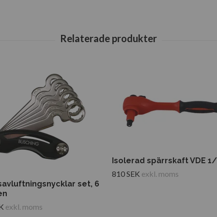
Isolerad spärrskaft VDE 1/
810 SEK
exkl. moms
avluftningsnycklar set, 6
en
K
exkl. moms