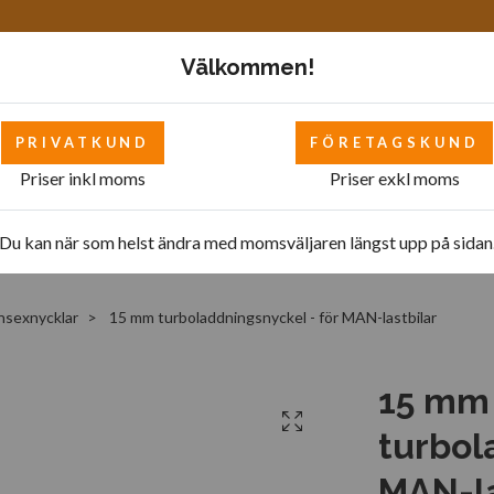
Välkommen!
PRIVATKUND
FÖRETAGSKUND
Priser inkl moms
Priser exkl moms
Mattor
Bilverkstad - övrigt
Bilverkstad
Pol
Du kan när som helst ändra med momsväljaren längst upp på sidan
insexnycklar
15 mm turboladdningsnyckel - för MAN-lastbilar
15 mm
turbol
MAN-la