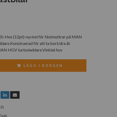
 Bi-Hex (12pt)-nyckel för fästmuttrar på MAN
ddare.Konstruerad för att ta bort/dra åt
MAN HGV turboladdare.Vinklat huv
LÄGG I KORGEN
631
Tools