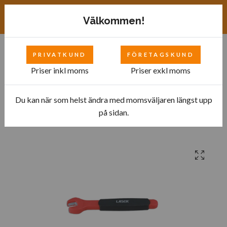
Exkl. moms
SEK
Välkommen!
PRIVATKUND
FÖRETAGSKUND
0
Priser inkl moms
Priser exkl moms
Du kan när som helst ändra med momsväljaren längst upp
Hem
Bilverkstad
Verktyg till Hybrid- och Elfordon
på sidan.
Isolerade Verktyg
Isolerad blocknyckel 10mm