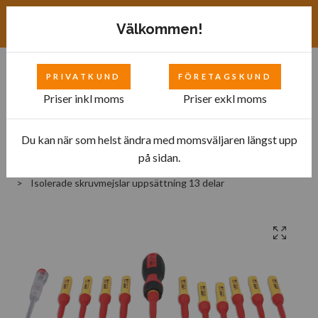
Exkl. moms
SEK
Välkommen!
PRIVATKUND
FÖRETAGSKUND
0
Priser inkl moms
Priser exkl moms
Du kan när som helst ändra med momsväljaren längst upp
Hem
Bilverkstad
Verktyg till Hybrid- och Elfordon
på sidan.
Isolerade Verktyg
Isolerade skruvmejslar uppsättning 13 delar