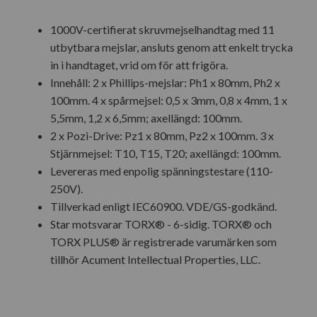
1000V-certifierat skruvmejselhandtag med 11
utbytbara mejslar, ansluts genom att enkelt trycka
in i handtaget, vrid om för att frigöra.
Innehåll: 2 x Phillips-mejslar: Ph1 x 80mm, Ph2 x
100mm. 4 x spårmejsel: 0,5 x 3mm, 0,8 x 4mm, 1 x
5,5mm, 1,2 x 6,5mm; axellängd: 100mm.
2 x Pozi-Drive: Pz1 x 80mm, Pz2 x 100mm. 3 x
Stjärnmejsel: T10, T15, T20; axellängd: 100mm.
Levereras med enpolig spänningstestare (110-
250V).
Tillverkad enligt IEC60900. VDE/GS-godkänd.
Star motsvarar TORX® - 6-sidig. TORX® och
TORX PLUS® är registrerade varumärken som
tillhör Acument Intellectual Properties, LLC.