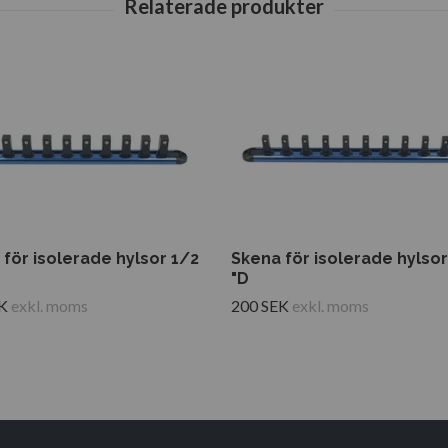
för isolerade hylsor 1/2
Skena för isolerade hylso
"D
K
exkl. moms
200 SEK
exkl. moms