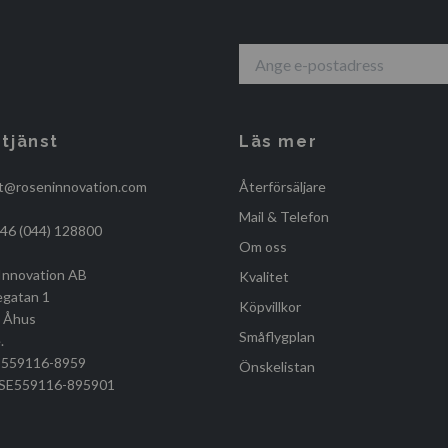
tjänst
Läs mer
t@roseninnovation.com
Återförsäljare
Mail & Telefon
+46 (044) 128800
Om oss
Innovation AB
Kvalitet
egatan 1
Köpvillkor
, Åhus
Småflygplan
.
r 559116-8959
Önskelistan
r SE559116-895901