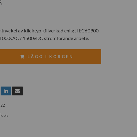
K
nyckel av klicktyp, tillverkad enligt IEC60900-
 1000vAC / 1500vDC strömförande arbete.
LÄGG I KORGEN
322
Tools