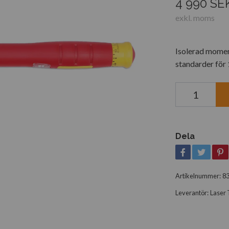
4 990 SE
exkl. moms
Isolerad moment
standarder för
Dela
Artikelnummer:
8
Leverantör:
Laser 