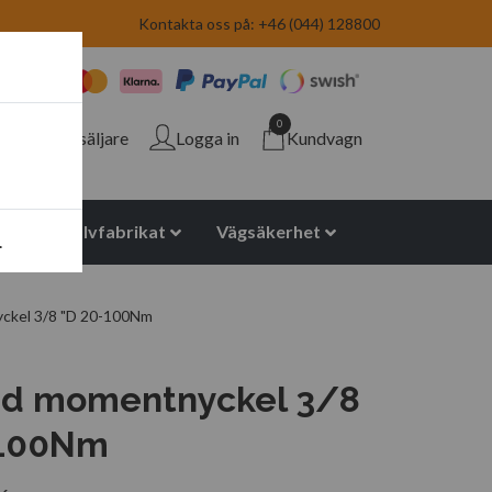
Kontakta oss på: +46 (044) 128800
0
Återförsäljare
Logga in
Kundvagn
yuretan halvfabrikat
Vägsäkerhet
.
ckel 3/8 "D 20-100Nm
ad momentnyckel 3/8
-100Nm