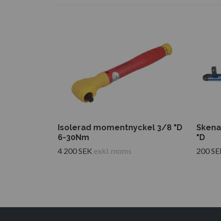
Isolerad momentnyckel 3/8 "D
Skena 
6-30Nm
"D
4 200 SEK
exkl. moms
200 SE