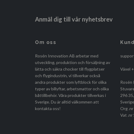
Anmäl dig till vår nyhetsbrev
Om oss
Kund
Rosén Innovation AB arbetar med
suppor
utveckling, produktion och försäljning av
lätta och säkra chocker till flygplatser
Växel 
och flygindustrin, vi tillverkar också
andra produkter som lyftblock för olika
Rosén 
typer av billyftar, arbetsmattor och olika
Stuvar
båttillbehör. Våra produkter tillverkas i
296 35
Sverige. Du är alltid välkommen att
Sverige
kontakta oss!
Org .n
Vat .n