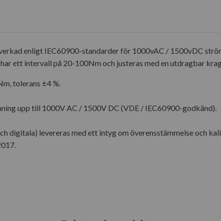
illverkad enligt IEC60900-standarder för 1000vAC / 1500vDC ström
a, har ett intervall på 20-100Nm och justeras med en utdragbar kr
m, tolerans ±4 %.
änning upp till 1000V AC / 1500V DC (VDE / IEC60900-godkänd).
ch digitala) levereras med ett intyg om överensstämmelse och kal
2017.