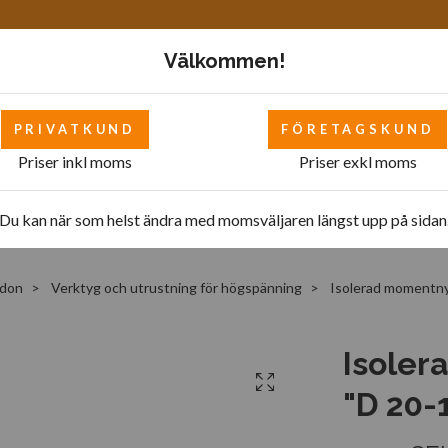
Välkommen!
PRIVATKUND
FÖRETAGSKUND
Priser inkl moms
Priser exkl moms
Mattor
Bilverkstad - övrigt
Bilverkstad
Pol
Du kan när som helst ändra med momsväljaren längst upp på sidan
rdon
Verktyg och utrustning för högspänning
Isolerad momentny
Isoler
"D 20