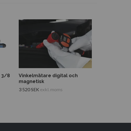
r 3/8
Vinkelmätare digital och
Högspänning
magnetisk
1000V
3 520 SEK
exkl. moms
1 890 SEK
exkl