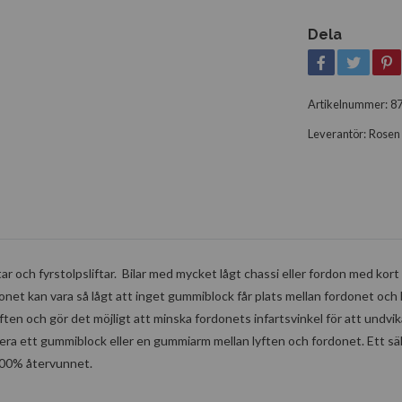
Dela
Artikelnummer:
8
Leverantör:
Rosen 
ar och fyrstolpsliftar. Bilar med mycket lågt chassi eller fordon med kort
rdonet kan vara så lågt att inget gummiblock får plats mellan fordonet och 
n och gör det möjligt att minska fordonets infartsvinkel för att undvik
cera ett gummiblock eller en gummiarm mellan lyften och fordonet. Ett sä
 100% återvunnet.