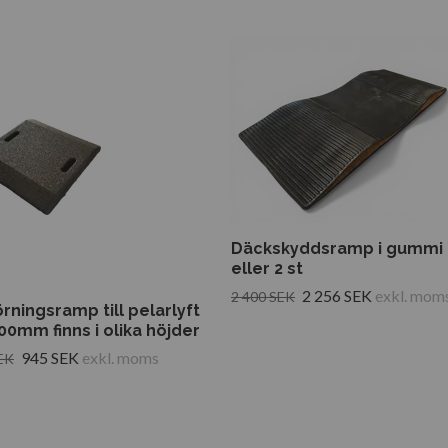
Däckskyddsramp i gummi 
eller 2 st
2 256 SEK
exkl. mom
2 400 SEK
ningsramp till pelarlyft
0mm finns i olika höjder
945 SEK
exkl. moms
EK