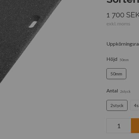
1 700 SE
exkl. moms
Uppkörningsram
Höjd
50mm
50mm
Antal
2styck
2styck
4s