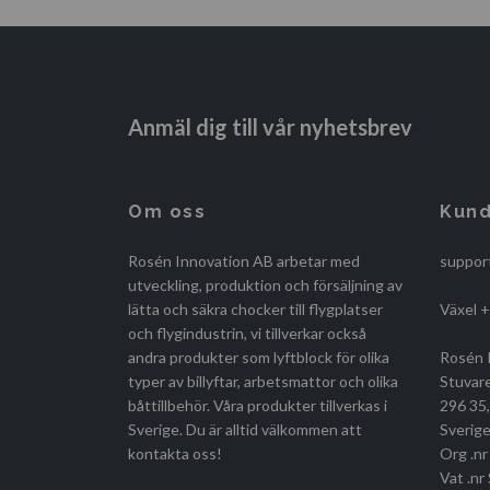
Anmäl dig till vår nyhetsbrev
Om oss
Kund
Rosén Innovation AB arbetar med
suppor
utveckling, produktion och försäljning av
lätta och säkra chocker till flygplatser
Växel 
och flygindustrin, vi tillverkar också
andra produkter som lyftblock för olika
Rosén 
typer av billyftar, arbetsmattor och olika
Stuvar
båttillbehör. Våra produkter tillverkas i
296 35
Sverige. Du är alltid välkommen att
Sverige
kontakta oss!
Org .n
Vat .n