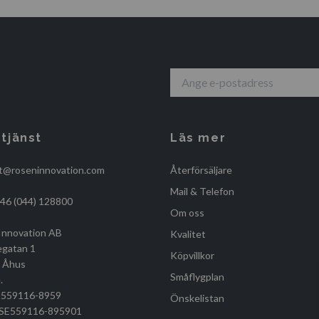
tjänst
Läs mer
t@roseninnovation.com
Återförsäljare
Mail & Telefon
+46 (044) 128800
Om oss
Innovation AB
Kvalitet
egatan 1
Köpvillkor
, Åhus
Småflygplan
.
r 559116-8959
Önskelistan
r SE559116-895901