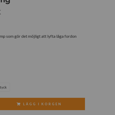
K
p som gör det möjligt att lyfta låga fordon
tyck
LÄGG I KORGEN