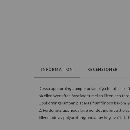
INFORMATION
RECENSIONER
Dessa uppkörningsramper är lämpliga för alla saxlift
på eller över liftar. Avståndet mellan liften och fo
Uppkörningsrampen placeras framför och bakom lyfte
2: Fordonets upphöjda läge gör det möjligt att pla
tillverkade av polyuretangranulat av hög kvalitet.