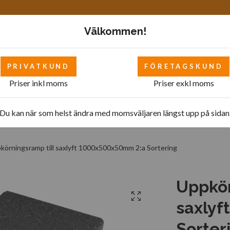
Välkommen!
PRIVATKUND
FÖRETAGSKUND
Priser inkl moms
Priser exkl moms
Mattor
Bilverkstad - övrigt
Bilverkstad
Pol
Du kan när som helst ändra med momsväljaren längst upp på sidan
örningsramp till saxlyft 1000x500x50mm 2:a Sortering
Uppkör
saxlyf
Sorter