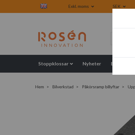
Exkl. moms
SEK
Stoppklossar
Nyheter
Blogg
Hem
Bilverkstad
Påkörsramp billyftar
Uppk