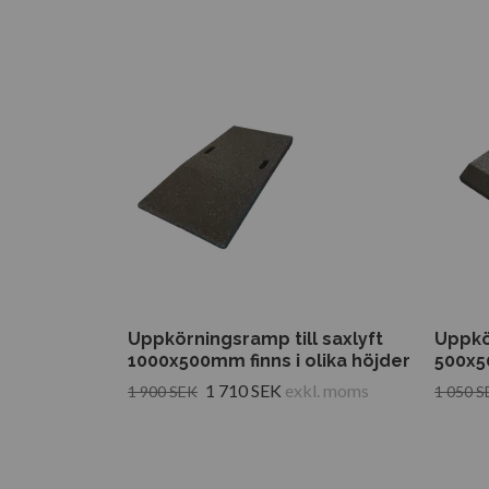
Uppkörningsramp till saxlyft
Uppkör
1000x500mm finns i olika höjder
500x50
1 710 SEK
exkl. moms
1 900 SEK
1 050 S