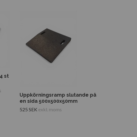
4 st
s
Uppkörningsramp slutande på
en sida 500x500x50mm
525 SEK
exkl. moms