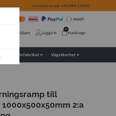
Kontakta oss på: +46 (044) 128800
0
Återförsäljare
Logga in
Kundvagn
yuretan halvfabrikat
Vägsäkerhet
.
ningsramp till
t 1000x500x50mm 2:a
ing