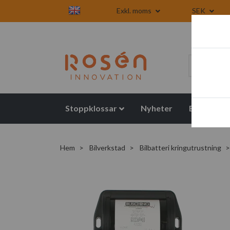
Exkl. moms
SEK
Stoppklossar
Nyheter
Blogg
Hem
Bilverkstad
Bilbatteri kringutrustning