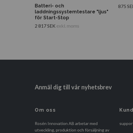
Batteri- och
875 SE
laddningssystemtestare "ljus"
för Start-Stop
2 817 SEK
exkl. moms
Anmäl dig till vår nyhetsbrev
Om oss
Kund
Rosén Innovation AB arbetar med
suppor
utveckling, produktion och försäljning av