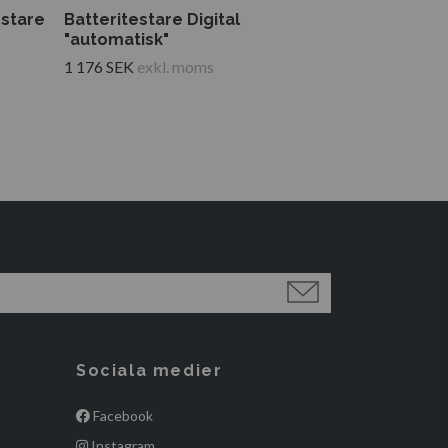
system
estare
Batteritestare Digital
"automatisk"
1 224 SEK
exkl
1 176 SEK
exkl. moms
Sociala medier
Facebook
Instagram