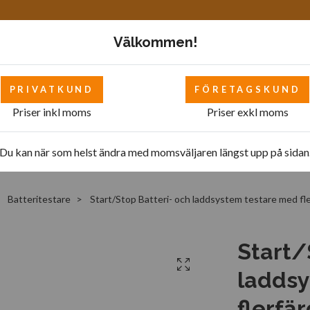
Välkommen!
PRIVATKUND
FÖRETAGSKUND
Priser inkl moms
Priser exkl moms
Mattor
Bilverkstad - övrigt
Bilverkstad
Pol
Du kan när som helst ändra med momsväljaren längst upp på sidan
Batteritestare
Start/Stop Batteri- och laddsystem testare med f
Start/
laddsy
flerfä