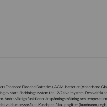
rier (Enhanced Flooded Batteries), AGM-batterier (Absorbend Glas
estning av start-/laddningssystem för 12/24 voltsystem. Den valfr
en. Andra viktiga funktioner är spänningsmätning och temperaturmä
å det valda menyspråket. Kundspecifika uppgifter (kundnamn, regist