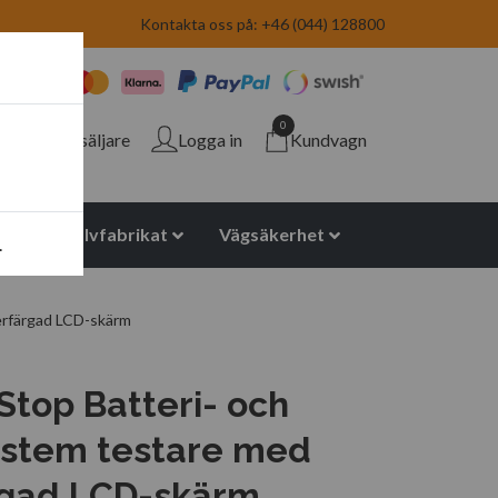
Kontakta oss på: +46 (044) 128800
0
Återförsäljare
Logga in
Kundvagn
yuretan halvfabrikat
Vägsäkerhet
.
lerfärgad LCD-skärm
Stop Batteri- och
stem testare med
rgad LCD-skärm