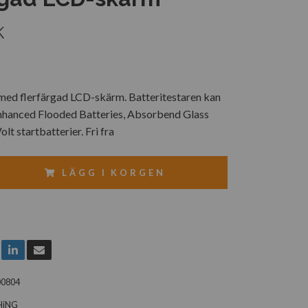
K
 med flerfärgad LCD-skärm. Batteritestaren kan
Enhanced Flooded Batteries, Absorbend Glass
lt startbatterier. Fri fra
LÄGG I KORGEN
00804
HiNG