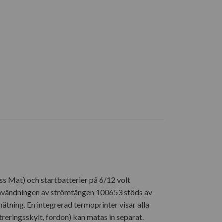
s Mat) och startbatterier på 6/12 volt
ia användningen av strömtången 100653 stöds av
tning. En integrerad termoprinter visar alla
reringsskylt, fordon) kan matas in separat.