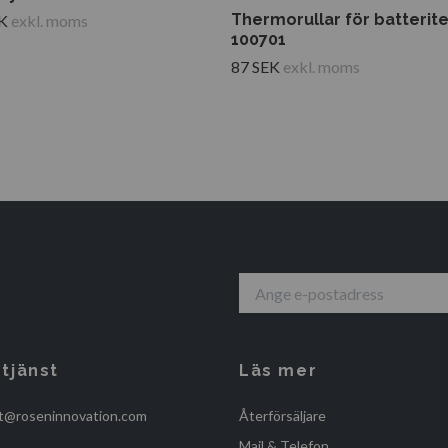
Thermorullar för batterit
K
exkl. moms
100701
87 SEK
exkl. moms
tjänst
Läs mer
t@roseninnovation.com
Återförsäljare
Mail & Telefon