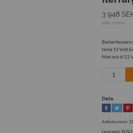
3 948 SE
exkl. moms
Batteritestare
testa 12 Volt 
Mat och 6/12 Vo
Dela
Artikelnummer:
1
Leverantör:
BUSC