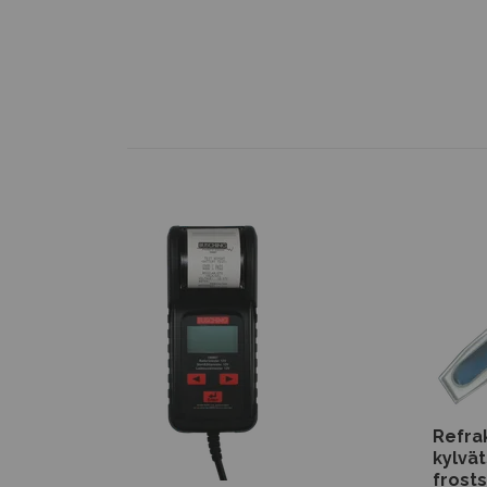
Refra
kylvät
frost