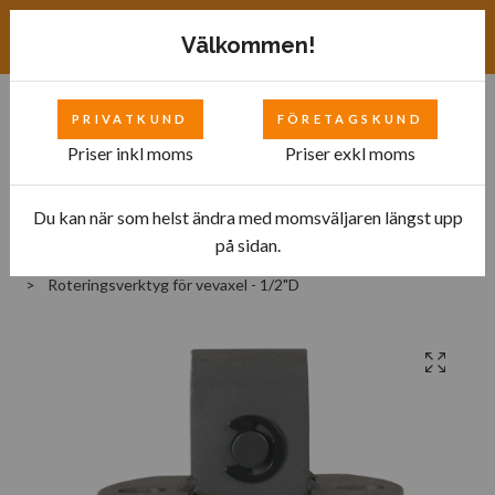
Exkl. moms
SEK
Välkommen!
PRIVATKUND
FÖRETAGSKUND
0
Priser inkl moms
Priser exkl moms
Du kan när som helst ändra med momsväljaren längst upp
Hem
Bilverkstad
Specialverktyg
på sidan.
Specialverktyg - Motor
Roteringsverktyg för vevaxel - 1/2"D