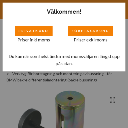
Exkl. moms
SEK
Välkommen!
PRIVATKUND
FÖRETAGSKUND
0
Priser inkl moms
Priser exkl moms
Du kan när som helst ändra med momsväljaren längst upp
Hem
Bilverkstad
Specialverktyg
på sidan.
Specialverktyg - Motor
Verktyg för borttagning och montering av bussning - för
BMW bakre differentialmontering (bakre bussning)