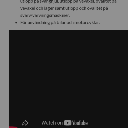
utlopp på svänghjul, utlopp på vevaxel, ovalitet på
vevaxel och lager samt utlopp och ovalitet på
svarv/varvningsmaskiner.
För användning på bilar och motorcyklar.