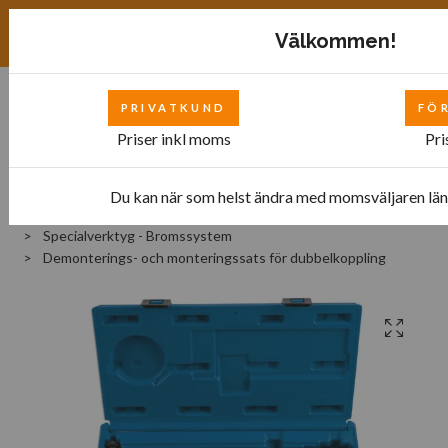
Exkl. moms
SEK
Välkommen!
PRIVATKUND
FÖ
0
Priser inkl moms
Pri
Du kan när som helst ändra med momsväljaren län
Hem
Bilverkstad
Specialverktyg
Specialverktyg - Bromssystem
Demonterings- och monteringssats för dubbelkoppling