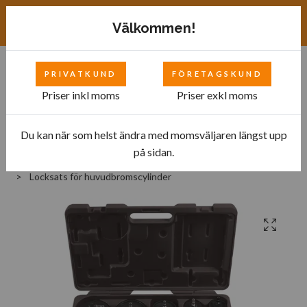
Exkl. moms
SEK
Välkommen!
PRIVATKUND
FÖRETAGSKUND
0
Priser inkl moms
Priser exkl moms
Du kan när som helst ändra med momsväljaren längst upp
Hem
Bilverkstad
Specialverktyg
på sidan.
Specialverktyg - Bromssystem
Locksats för huvudbromscylinder