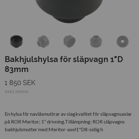
Bakhjulshylsa för släpvagn 1"D
83mm
1 850 SEK
exkl. moms
En hylsa för navlåsmuttrar av slagkvalitet för släpvagnsaxlar
på ROR Meritor; 1” drivning.Tillämpning: ROR släpvagns
bakhjulsmutter med Meritor-axel1"D8-sidig h