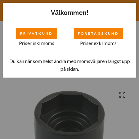
Exkl. moms
SEK
Välkommen!
PRIVATKUND
FÖRETAGSKUND
0
Priser inkl moms
Priser exkl moms
Du kan när som helst ändra med momsväljaren längst upp
Hem
Bilverkstad
Specialverktyg
Däck och Fälg
på sidan.
Bakhjulshylsa för släpvagn 1"D 83mm