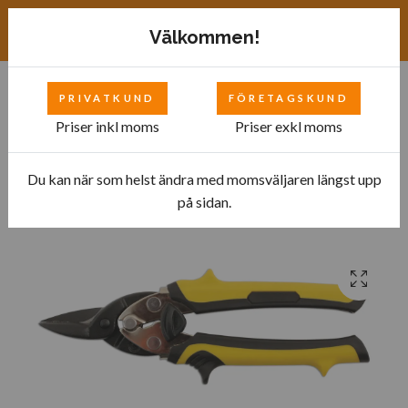
Exkl. moms
SEK
Välkommen!
PRIVATKUND
FÖRETAGSKUND
0
Priser inkl moms
Priser exkl moms
Du kan när som helst ändra med momsväljaren längst upp
Hem
Bilverkstad
Specialverktyg
Kaross
på sidan.
Kompakt plåtsax- rak