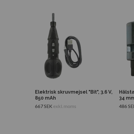
Elektrisk skruvmejsel "Bit", 3.6 V,
Hålst
850 mAh
34 m
667 SEK
exkl. moms
486 SE