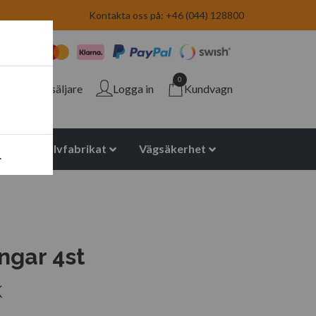
Kontakta oss på: +46 (044) 128800
0
Återförsäljare
Logga in
Kundvagn
yuretan halvfabrikat
Vägsäkerhet
.
ingar 4st
K