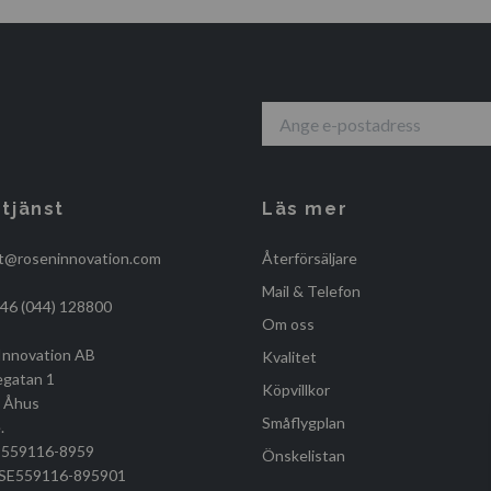
tjänst
Läs mer
t@roseninnovation.com
Återförsäljare
Mail & Telefon
+46 (044) 128800
Om oss
Innovation AB
Kvalitet
egatan 1
Köpvillkor
, Åhus
Småflygplan
.
r 559116-8959
Önskelistan
r SE559116-895901