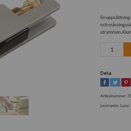
En uppsättnin
och mässingsskr
utrymmen.Alum
Dela
Artikelnummer:
7
Leverantör:
Laser 