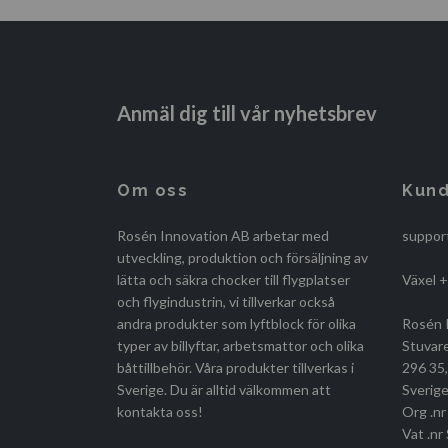
Anmäl dig till vår nyhetsbrev
Om oss
Kund
Rosén Innovation AB arbetar med
suppor
utveckling, produktion och försäljning av
lätta och säkra chocker till flygplatser
Växel 
och flygindustrin, vi tillverkar också
andra produkter som lyftblock för olika
Rosén 
typer av billyftar, arbetsmattor och olika
Stuvar
båttillbehör. Våra produkter tillverkas i
296 35
Sverige. Du är alltid välkommen att
Sverige
kontakta oss!
Org .n
Vat .n