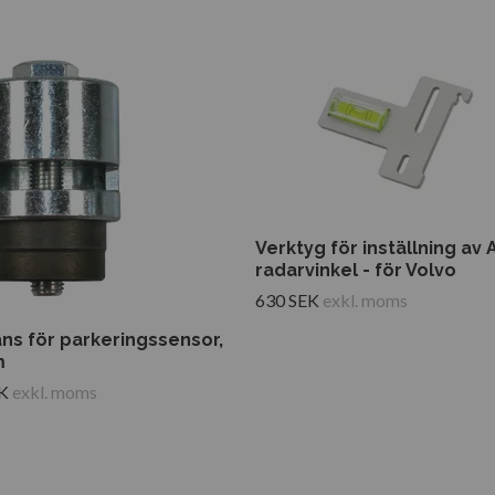
Verktyg för inställning av
radarvinkel - för Volvo
630 SEK
exkl. moms
ans för parkeringssensor,
m
K
exkl. moms