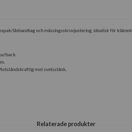
pak/låshandtag och mässingsskruvjustering, idealisk för klämnin
uv/back.
mm.
 Motståndskraftig mot svetsstänk.