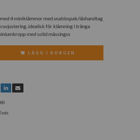
g med 4 miniklämmor med snabbspak/låshandtag
uvjustering, idealisk för klämning i trånga
iniumkropp med solid mässingss
LÄGG I KORGEN
080
Tools