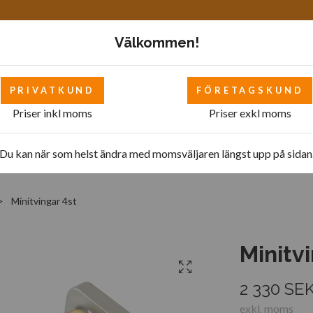
Välkommen!
PRIVATKUND
FÖRETAGSKUND
Priser inkl moms
Priser exkl moms
Mattor
Bilverkstad - övrigt
Bilverkstad
Pol
Du kan när som helst ändra med momsväljaren längst upp på sidan
Minitvingar 4st
Minitv
2 330 SE
exkl. moms