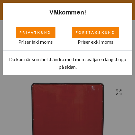
Exkl. moms
SEK
Välkommen!
PRIVATKUND
FÖRETAGSKUND
0
Priser inkl moms
Priser exkl moms
Du kan när som helst ändra med momsväljaren längst upp
Hem
Bilverkstad
Specialverktyg
Kaross
på sidan.
Svetsskärm/skydd 1,74 x 1,74m