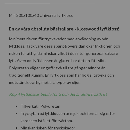
MT 200x100x40 Universal lyftkloss
En av våra absoluta bästsäljare - klosswood lyftkloss!
Minimera risken för tryckskador med användning av vår
lyftkloss.
Tack vare dess spår på översidan ökar friktionen och
risken för att glida minskar vilket i dess tur genererar säkrare
lyft. Även om lyftklossen är gjuten har det en lätt vikt.
Polyuretan väger ungefär två till tre gånger mindre än
traditionellt gummi. En lyftkloss som har hög slitstyrka och
motståndskraftig mot alla typer av oljor.
Köp 4
lyftklossar
betala för 3 och det är alltid fraktfritt
Tillverkat i Polyuretan
Tryckytan på
lyftklossen
är mjuk och formar sig efter
karossen istället för tvärtom.
Minskar risken för tryckskador