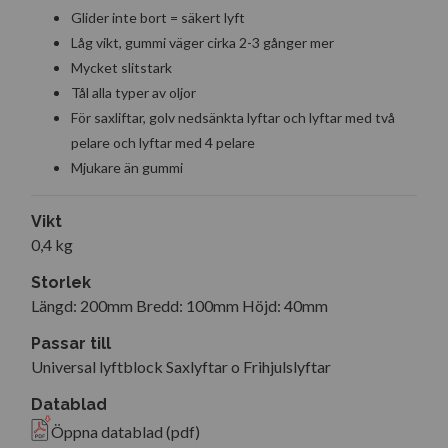
Glider inte bort = säkert lyft
Låg vikt, gummi väger cirka 2-3 gånger mer
Mycket slitstark
Tål alla typer av oljor
För saxliftar, golv nedsänkta lyftar och lyftar med två
pelare och lyftar med 4 pelare
Mjukare än gummi
Vikt
0,4 kg
Storlek
Längd: 200mm Bredd: 100mm Höjd: 40mm
Passar till
Universal lyftblock Saxlyftar o Frihjulslyftar
Datablad
Öppna datablad (pdf)