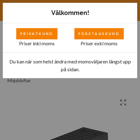
Exkl. moms
SEK
Välkommen!
PRIVATKUND
FÖRETAGSKUND
0
Priser inkl moms
Priser exkl moms
Du kan när som helst ändra med momsväljaren längst upp
Hem
Bilverkstad
Svarta Lättvikt Lyftklossar
på sidan.
Universal lyftkloss MT 200x100x40 passar på saxlyftar eller
frihjulslyftar