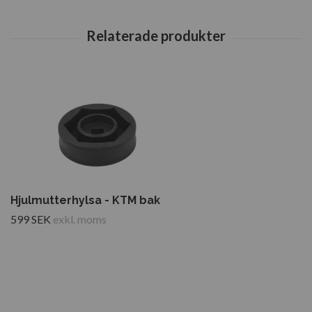
Hjulmutterhylsa - KTM bak
599 SEK
exkl. moms