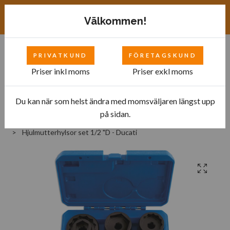
Exkl. moms
SEK
Välkommen!
PRIVATKUND
FÖRETAGSKUND
0
Priser inkl moms
Priser exkl moms
Du kan när som helst ändra med momsväljaren längst upp
Hem
Bilverkstad
Tillbehör till motorcyklar
på sidan.
Verktyg för hjul och däck
Hjulmutterhylsor set 1/2 "D - Ducati