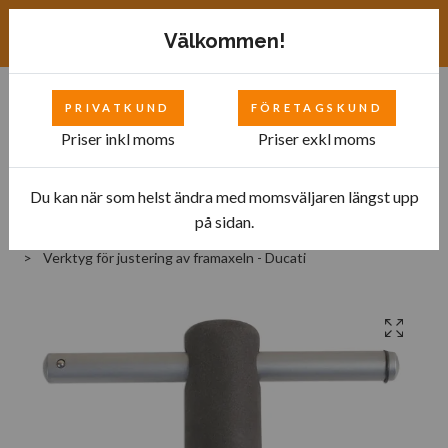
Exkl. moms
SEK
Välkommen!
PRIVATKUND
FÖRETAGSKUND
0
Priser inkl moms
Priser exkl moms
Du kan när som helst ändra med momsväljaren längst upp
Hem
Bilverkstad
Tillbehör till motorcyklar
på sidan.
Verktyg för hjul och däck
Verktyg för justering av framaxeln - Ducati