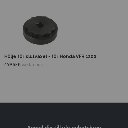
Hölje för slutväxel - för Honda VFR 1200
499 SEK
exkl. moms
Anmäl dig till vår nyhetsbrev