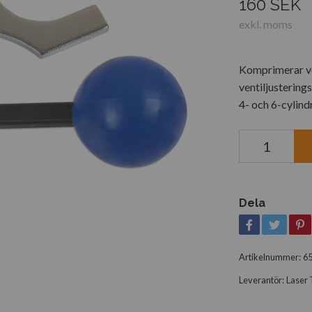
160 SEK
exkl. moms
Komprimerar ven
ventiljustering
4- och 6-cylin
Dela
Artikelnummer:
6
Leverantör:
Laser 