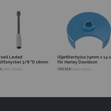
rsell Ledad
Oljefilterhylsa 74mm x 14 s
tiftsnyckel 3/8 "D 16mm
för Harley Davidson
K
exkl. moms
740 SEK
exkl. moms