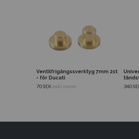
Ventilfrigångssverktyg 7mm 2st
Unive
- för Ducati
tänds
70 SEK
exkl. moms
340 SE