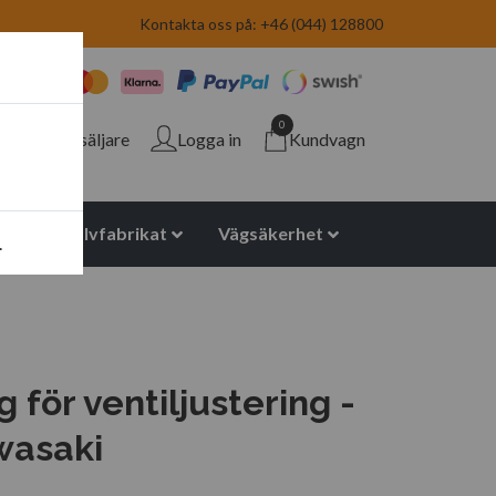
Kontakta oss på: +46 (044) 128800
0
Återförsäljare
Logga in
Kundvagn
yuretan halvfabrikat
Vägsäkerhet
.
 för ventiljustering -
wasaki