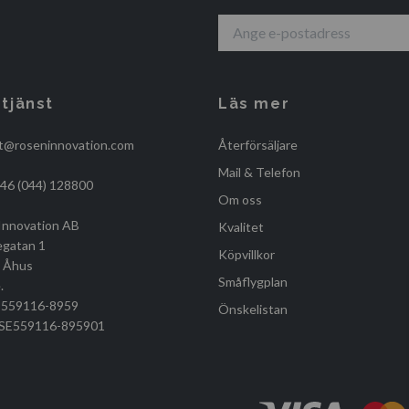
tjänst
Läs mer
t@roseninnovation.com
Återförsäljare
Mail & Telefon
+46 (044) 128800
Om oss
Innovation AB
Kvalitet
egatan 1
Köpvillkor
, Åhus
Småflygplan
.
r 559116-8959
Önskelistan
r SE559116-895901