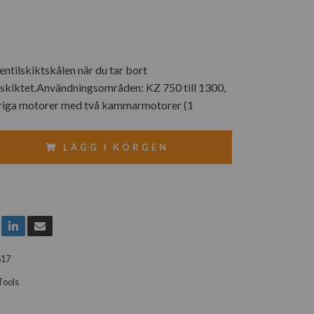
tilskiktskålen när du tar bort
sskiktet.Användningsområden: KZ 750 till 1300,
driga motorer med två kammarmotorer (1
LÄGG I KORGEN
517
Tools