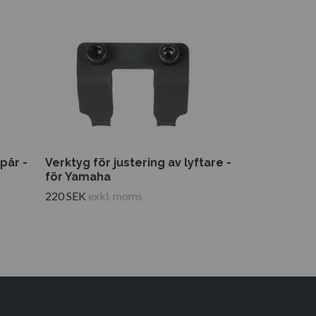
pår -
Verktyg för justering av lyftare -
Verktyg för v
för Yamaha
Yamaha
220 SEK
exkl. moms
119 SEK
exkl.