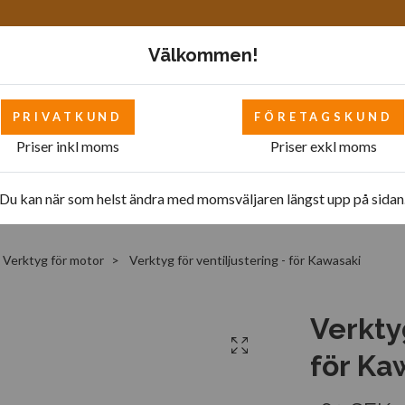
Välkommen!
PRIVATKUND
FÖRETAGSKUND
Priser inkl moms
Priser exkl moms
Mattor
Bilverkstad - övrigt
Bilverkstad
Pol
Du kan när som helst ändra med momsväljaren längst upp på sidan
Verktyg för motor
Verktyg för ventiljustering - för Kawasaki
Verktyg
för Ka