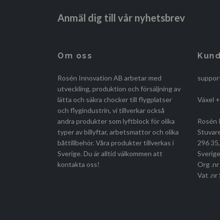
Anmäl dig till vår nyhetsbrev
Om oss
Kund
Rosén Innovation AB arbetar med
suppor
utveckling, produktion och försäljning av
lätta och säkra chocker till flygplatser
Växel 
och flygindustrin, vi tillverkar också
andra produkter som lyftblock för olika
Rosén 
typer av billyftar, arbetsmattor och olika
Stuvar
båttillbehör. Våra produkter tillverkas i
296 35
Sverige. Du är alltid välkommen att
Sverige
kontakta oss!
Org .n
Vat .n