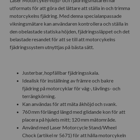
Laser Motorcykel-höjd- och fjädringsmätaren har
utformats för att göra det lättare att ställa in och trimma
motorcykelns fjädring. Med denna specialanpassade
vikningsmätare kan användaren kontrollera och ställa in
den obelastade statiska höjden, fjädringssläppet och det
belastade resandet för att se till att motorcykelns
fjädringssystem utnyttjas på bästa sätt.
Justerbar, hopfällbar fjädringsskala.
Idealisk för inställning av främre och bakre
fjädring på motorcyklar för väg-, tävlings- och
terrängkörning.
Kan användas för att mäta åkhöjd och svank.
760 mm förlängd längd med glidande kon för att
placera på hjulets mitt; 120 mm mätområde.
Använd med Laser Motorcycle Stand/Wheel
Chock (artikel nr 5671) för att hålla motorcykeln