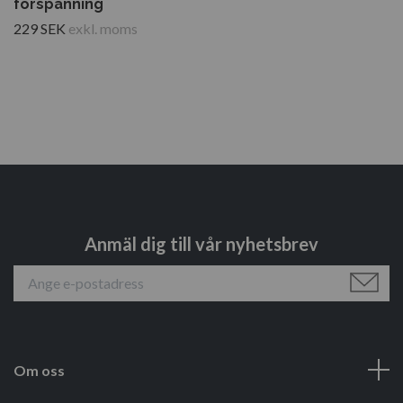
förspänning
229 SEK
exkl. moms
Anmäl dig till vår nyhetsbrev
Om oss