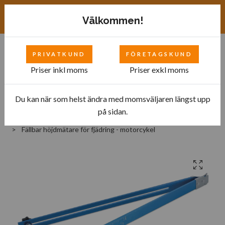
Exkl. moms
SEK
Välkommen!
PRIVATKUND
FÖRETAGSKUND
0
Priser inkl moms
Priser exkl moms
Du kan när som helst ändra med momsväljaren längst upp
Hem
Bilverkstad
Tillbehör till motorcyklar
på sidan.
Verktyg för styrning och fjädring
Fällbar höjdmätare för fjädring - motorcykel