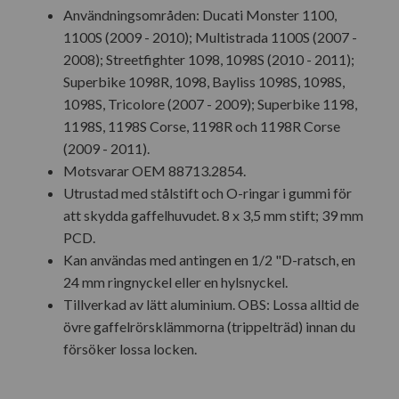
Användningsområden: Ducati Monster 1100,
1100S (2009 - 2010); Multistrada 1100S (2007 -
2008); Streetfighter 1098, 1098S (2010 - 2011);
Superbike 1098R, 1098, Bayliss 1098S, 1098S,
1098S, Tricolore (2007 - 2009); Superbike 1198,
1198S, 1198S Corse, 1198R och 1198R Corse
(2009 - 2011).
Motsvarar OEM 88713.2854.
Utrustad med stålstift och O-ringar i gummi för
att skydda gaffelhuvudet. 8 x 3,5 mm stift; 39 mm
PCD.
Kan användas med antingen en 1/2 "D-ratsch, en
24 mm ringnyckel eller en hylsnyckel.
Tillverkad av lätt aluminium. OBS: Lossa alltid de
övre gaffelrörsklämmorna (trippelträd) innan du
försöker lossa locken.