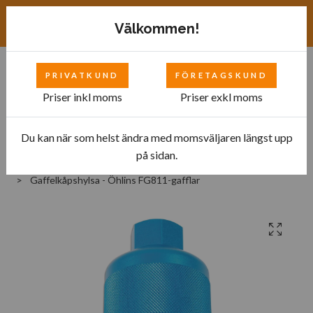
Exkl. moms
SEK
Välkommen!
PRIVATKUND
FÖRETAGSKUND
0
Priser inkl moms
Priser exkl moms
Du kan när som helst ändra med momsväljaren längst upp
Hem
Bilverkstad
Tillbehör till motorcyklar
på sidan.
Verktyg för styrning och fjädring
Gaffelkåpshylsa - Öhlins FG811-gafflar