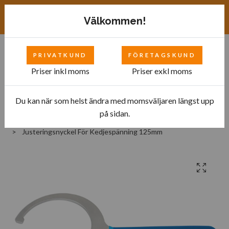
Exkl. moms
SEK
Välkommen!
PRIVATKUND
FÖRETAGSKUND
0
Priser inkl moms
Priser exkl moms
Du kan när som helst ändra med momsväljaren längst upp
Hem
Bilverkstad
Tillbehör till motorcyklar
på sidan.
Verktyg för växellåda
Justeringsnyckel För Kedjespänning 125mm