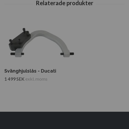
Svänghjulslås - Ducati
1 499 SEK
exkl. moms