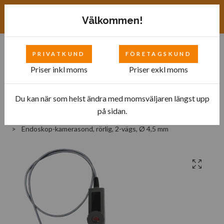
Exkl. moms
SEK
Välkommen!
PRIVATKUND
FÖRETAGSKUND
0
Priser inkl moms
Priser exkl moms
Du kan när som helst ändra med momsväljaren längst upp
Hem
Bilverkstad
på sidan.
Utrustning för diagnostik och testning av motorer
Endoskop-kamerasond, rörlig, 2-vägs, Ø 4,5 mm