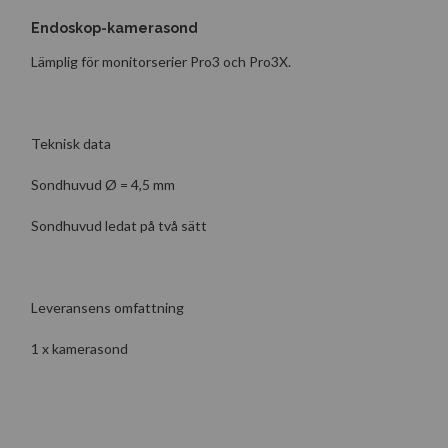
Endoskop-kamerasond
Lämplig för monitorserier Pro3 och Pro3X.
Teknisk data
Sondhuvud Ø = 4,5 mm
Sondhuvud ledat på två sätt
Leveransens omfattning
1 x kamerasond