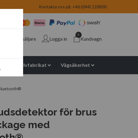
Kontakta oss på: +46 (044) 128800
0
Återförsäljare
Logga in
Kundvagn
yuretan halvfabrikat
Vägsäkerhet
.
 Bluetooth®
judsdetektor för brus
äckage med
ooth®