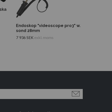
iska
Endoskop "v
med sond 5,
Endoskop "videoscope pro3" w.
6 183 SEK
exkl
sond 28mm
7 936 SEK
exkl. moms