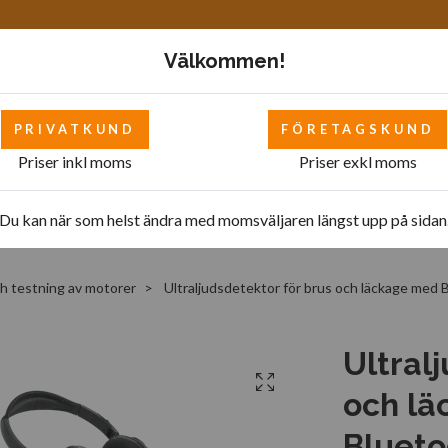
Välkommen!
PRIVATKUND
FÖRETAGSKUND
Priser inkl moms
Priser exkl moms
Mattor
Bilverkstad - övrigt
Bilverkstad
Pol
Du kan när som helst ändra med momsväljaren längst upp på sidan
ch testning av motorer
Ultraljudsdetektor för brus och läckage med
Ultral
och l
Bluet