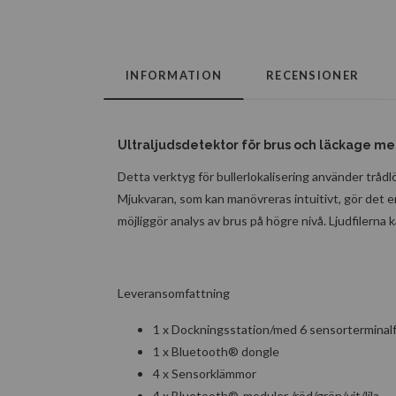
INFORMATION
RECENSIONER
Ultraljudsdetektor för brus och läckage m
Detta verktyg för bullerlokalisering använder tråd
Mjukvaran, som kan manövreras intuitivt, gör det enk
möjliggör analys av brus på högre nivå. Ljudfilerna k
Leveransomfattning
1 x Dockningsstation/med 6 sensorterminal
1 x Bluetooth® dongle
4 x Sensorklämmor
4 x Bluetooth®-moduler /röd/grön/vit/lila