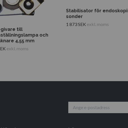
Stabilisator för endoskop
sonder
1 873 SEK
exkl. moms
givare till
nställningslampa och
äknare 4,55 mm
SEK
exkl. moms