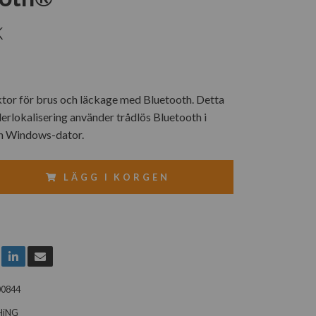
K
ktor för brus och läckage med Bluetooth. Detta
lerlokalisering använder trådlös Bluetooth i
 en Windows-dator.
LÄGG I KORGEN
00844
HiNG