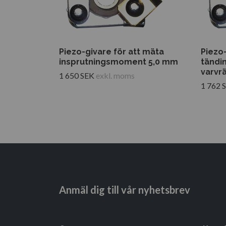
Piezo-givare för att mäta
Piezo-
insprutningsmoment 5,0 mm
tändi
varvr
1 650 SEK
exkl. moms
1 762 
Anmäl dig till vår nyhetsbrev