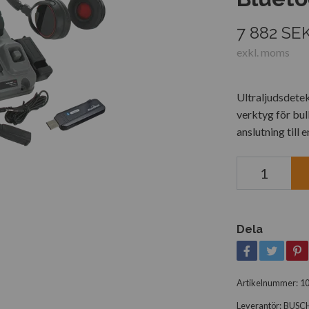
7 882 SE
exkl. moms
Ultraljudsdete
verktyg för bul
anslutning till
Dela
Artikelnummer:
1
Leverantör:
BUSC