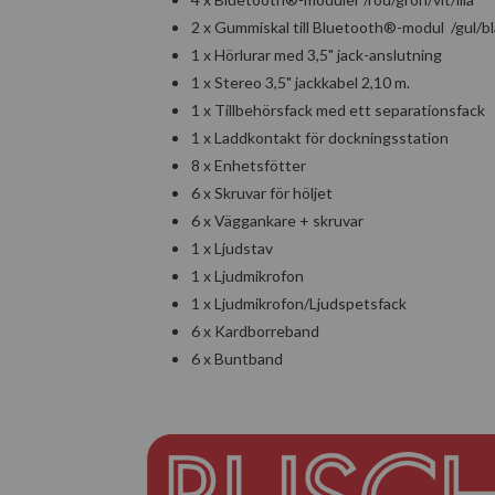
2 x Gummiskal till Bluetooth®-modul /gul/bl
1 x Hörlurar med 3,5" jack-anslutning
1 x Stereo 3,5" jackkabel 2,10 m.
1 x Tillbehörsfack med ett separationsfack
1 x Laddkontakt för dockningsstation
8 x Enhetsfötter
6 x Skruvar för höljet
6 x Väggankare + skruvar
1 x Ljudstav
1 x Ljudmikrofon
1 x Ljudmikrofon/Ljudspetsfack
6 x Kardborreband
6 x Buntband