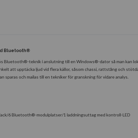
ed Bluetooth®
lös Bluetooth®-teknik i anslutning till en Windows®-dator så man kan loka
elt att upptäcka ljud vid flera källor, såsom chassi, rattstång och stötdä
an sparas och mailas till en tekniker för granskning för vidare analys.
fack/6 Bluetooth®-modulplatser/1 laddningsuttag med kontroll-LED