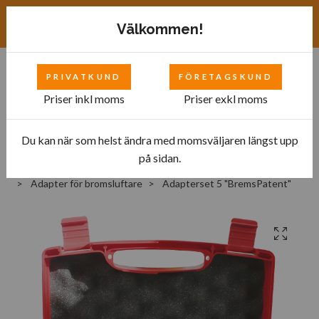
Exkl. moms
SEK
Välkommen!
PRIVATKUND
FÖRETAGSKUND
0
Priser inkl moms
Priser exkl moms
Du kan när som helst ändra med momsväljaren längst upp
Hem
Bilverkstad
på sidan.
Utrustning för garage och bensinstationer
Adapter för bromsluftare
Adapterset 5 "BremsPatent"