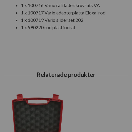
1 x 100716 Vario räfflade skruvsats VA
1 x 100717 Vario adapterplatta Eloxal röd
1 x 100719 Vario slider set 202
1 x 990220 röd plastfodral