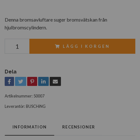
Denna bromsavluftare suger bromsvätskan från
hjulbromscylindern.
LÄGG I KORGEN
Dela
Artikelnummer:
50007
Leverantör:
BUSCHiNG
INFORMATION
RECENSIONER