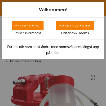
Exkl. moms
SEK
Välkommen!
PRIVATKUND
FÖRETAGSKUND
0
Priser inkl moms
Priser exkl moms
Du kan när som helst ändra med momsväljaren längst upp
Hem
Bilverkstad
på sidan.
Utrustning för garage och bensinstationer
Bromsluftare för bilar