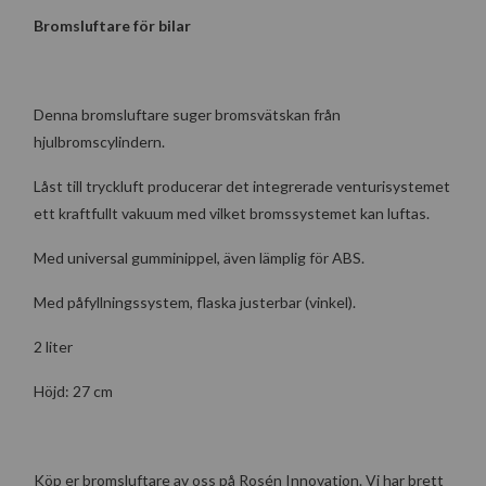
Bromsluftare
för bilar
Denna bromsluftare suger bromsvätskan från
hjulbromscylindern.
Låst till tryckluft producerar det integrerade venturisystemet
ett kraftfullt vakuum med vilket bromssystemet kan luftas.
Med universal gumminippel, även lämplig för ABS.
Med påfyllningssystem, flaska justerbar (vinkel).
2 liter
Höjd: 27 cm
Köp er bromsluftare av oss på Rosén Innovation. Vi har brett