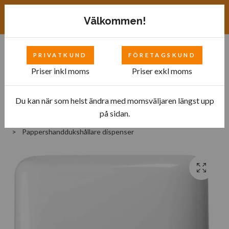
Exkl. moms
SEK
Välkommen!
PRIVATKUND
FÖRETAGSKUND
0
Priser inkl moms
Priser exkl moms
Du kan när som helst ändra med momsväljaren längst upp
Hem
Bilverkstad
på sidan.
Utrustning för garage och bensinstationer
Pappershanddukshållare dispenser