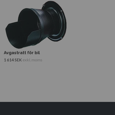
Avgastratt för bil
1 614 SEK
exkl. moms