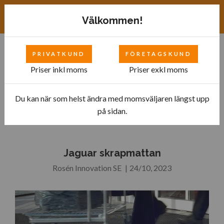
Exkl. moms
SEK
Välkommen!
PRIVATKUND
FÖRETAGSKUND
0
Priser inkl moms
Priser exkl moms
Du kan när som helst ändra med momsväljaren längst upp
Hem
Blogg
Jaguar skrapmattan
på sidan.
Jaguar skrapmattan
Rosén Innovation SE
|
24/10, 2023