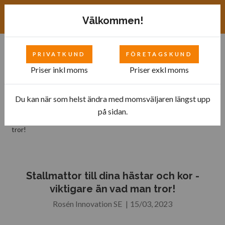
Exkl. moms
SEK
Välkommen!
PRIVATKUND
FÖRETAGSKUND
0
Priser inkl moms
Priser exkl moms
Du kan när som helst ändra med momsväljaren längst upp
Hem
Blogg
på sidan.
Stallmattor till dina hästar och kor - viktigare än vad man
tror!
Stallmattor till dina hästar och kor -
viktigare än vad man tror!
Rosén Innovation SE
|
15/03, 2023