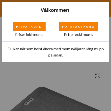
Exkl. moms
SEK
Välkommen!
PRIVATKUND
FÖRETAGSKUND
0
Priser inkl moms
Priser exkl moms
Du kan när som helst ändra med momsväljaren längst upp
Hem
Ergonomisk ståmatta
Frisör-Barberare
på sidan.
Arbetsmatta Kontor Step med Handtag Gråsvart