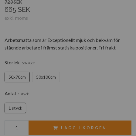
723 SEK
665 SEK
exkl. moms
Arbetsmatta som är Exceptionellt mjuk och bekväm för
stående arbetare i främst statiska positioner, Fri frakt
Storlek
50x70cm
50x70cm
50x100cm
Antal
1 styck
1 styck
LÄGG I KORGEN