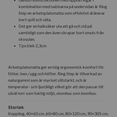
kombination med nabbarna på undersidan är Ring
Step en arbetsplatsmatta som effektivt dränerar
bort spill och väta.
Det ger en halksäker yta att gå och stå på
samtidigt som den även skrapar bort smuts från
skosulan.
Tjocklek 2,3cm
Arbetsplatsmatta ger en hög ergonomisk komfort för
fötter, ben, rygg och höfter. Ring Step är tillverkad av
naturgummi som är mycket slitstarkt, och är
temperatur- och ljuståligt vilket gör att den passar till
såväl torr som fuktig miljö, utomhus som inomhus.
Storlek
Koppling, 40×60 cm, 60×80 cm, 80×120 cm, 90×305 cm,