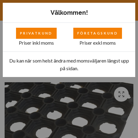
Exkl. moms
SEK
Välkommen!
PRIVATKUND
FÖRETAGSKUND
0
Priser inkl moms
Priser exkl moms
Du kan när som helst ändra med momsväljaren längst upp
Hem
Ergonomisk ståmatta
Industri
på sidan.
Ståmatta Ring Step ringgummi