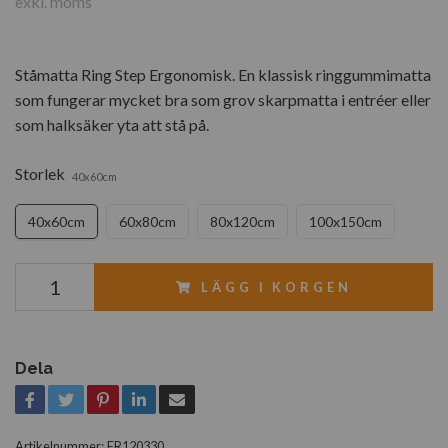
exkl. moms
Ståmatta Ring Step Ergonomisk. En klassisk ringgummimatta
som fungerar mycket bra som grov skarpmatta i entréer eller
som halksäker yta att stå på.
Storlek
40x60cm
40x60cm
60x80cm
80x120cm
100x150cm
LÄGG I KORGEN
Dela
Artikelnummer:
ER120330