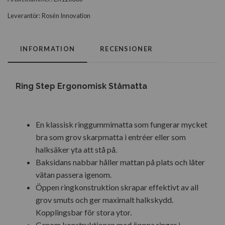
Leverantör:
Rosén Innovation
INFORMATION
RECENSIONER
Ring Step Ergonomisk Ståmatta
En klassisk ringgummimatta som fungerar mycket
bra som grov skarpmatta i entréer eller som
halksäker yta att stå på.
Baksidans nabbar håller mattan på plats och låter
vätan passera igenom.
Öppen ringkonstruktion skrapar effektivt av all
grov smuts och ger maximalt halkskydd.
Kopplingsbar för stora ytor.
Genom konstruktionen med öppna ringar i