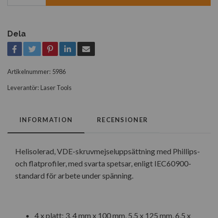
Dela
Artikelnummer:
5986
Leverantör:
Laser Tools
INFORMATION
RECENSIONER
Helisolerad, VDE-skruvmejseluppsättning med Phillips-
och flatprofiler, med svarta spetsar, enligt IEC60900-
standard för arbete under spänning.
4 x platt: 3, 4 mm x 100 mm, 5,5 x 125 mm, 6,5 x