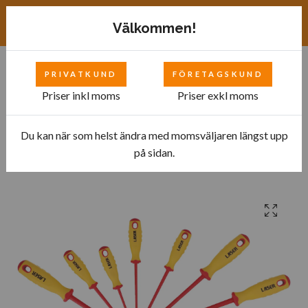
Exkl. moms
SEK
Välkommen!
PRIVATKUND
FÖRETAGSKUND
0
Priser inkl moms
Priser exkl moms
Du kan när som helst ändra med momsväljaren längst upp
Hem
Bilverkstad
Verktyg till Hybrid- och Elfordon
på sidan.
Isolerade Verktyg
Isolerade skruvmejslar 7 delar