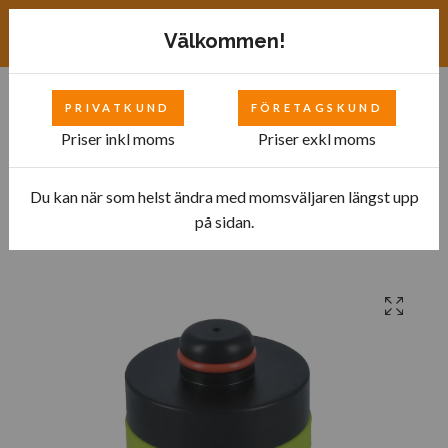
Exkl. moms
SEK
Välkommen!
PRIVATKUND
FÖRETAGSKUND
0
Priser inkl moms
Priser exkl moms
Du kan när som helst ändra med momsväljaren längst upp
Hem
Bilverkstad
Massiva Svarta
på sidan.
Lyftkloss för Tesla Model S & X