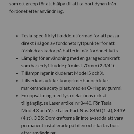
som ett grepp för att hjälpa till att ta bort dynan från
fordonet efter användning.
Tesla-specifik lyftkudde, utformad för att passa
direkt i någon av fordonets lyftpunkter för att
förhindra skador på batteriet när fordonet lyfts.
Lämplig för användning med en garagedomkraft
som har en lyftkudde på minst 70 mm (2 3/4").
Tillämpningar inkluderar: Model S och X.
Tillverkad av icke-komprimerbar och icke-
markerande acetylplast, med en O-ring av gummi.
En uppsättning med fyra delar finns också
tillgänglig, se Laser artikel nr 8440. För Tesla
Model 3 och Y, se Laser Part Nos. 8460 (1 st), 8439
(4 st). OBS: Domkrafterna är inte avsedda att vara
permanent installerade på bilen och ska tas bort
efter användning.