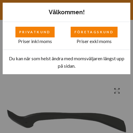
Exkl. moms
SEK
Välkommen!
PRIVATKUND
FÖRETAGSKUND
0
Priser inkl moms
Priser exkl moms
Du kan när som helst ändra med momsväljaren längst upp
Hem
Bilverkstad
Specialverktyg
Kaross
på sidan.
Universellt demonteringsverktyg