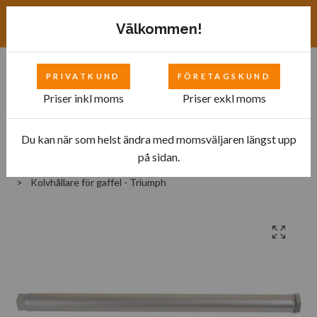
Exkl. moms
SEK
Välkommen!
PRIVATKUND
FÖRETAGSKUND
0
Priser inkl moms
Priser exkl moms
Du kan när som helst ändra med momsväljaren längst upp
Hem
Bilverkstad
Tillbehör till motorcyklar
på sidan.
Verktyg för styrning och fjädring
Kolvhållare för gaffel - Triumph