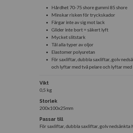
Hårdhet 70-75 shore gummi 85 shore
Minskar risken för tryckskador
Färgar inte av sig mot lack
Glider inte bort = säkert lyft
Mycket slitstark
Tål alla typer av oljor
Elastomer polyuretan
För saxliftar, dubbla saxliftar, golv neds
och lyftar med två pelare och lyftar med
Vikt
0,5 kg
Storlek
200x100x25mm
Passar till
För saxliftar, dubbla saxliftar, golv nedsänkta 