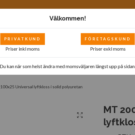
Välkommen!
PRIVATKUND
FÖRETAGSKUND
Priser inkl moms
Priser exkl moms
Mattor
Bilverkstad - övrigt
Bilverkstad
Pol
Du kan när som helst ändra med momsväljaren längst upp på sidan
0x25 Universal lyftkloss i solid polyuretan
MT 200
lyftklo