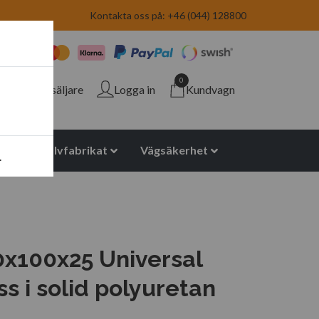
Kontakta oss på: +46 (044) 128800
0
Återförsäljare
Logga in
Kundvagn
yuretan halvfabrikat
Vägsäkerhet
.
x100x25 Universal
ss i solid polyuretan