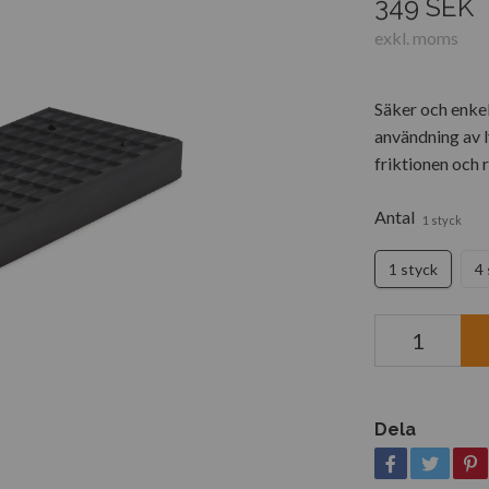
349 SEK
exkl. moms
Säker och enkel
användning av l
friktionen och r
Antal
1 styck
1 styck
4 
Dela