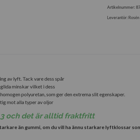
Artikelnummer:
8
Leverantör:
Rosén 
ng av lyft. Tack vare dess spår
glida minskar vilket i dess
av homogen polyuretan, som ger den extrema slit egenskaper.
g mot alla typer av oljor
 och det är alltid fraktfritt
rkare än gummi, om du vill ha ännu starkare lyftklossar som t