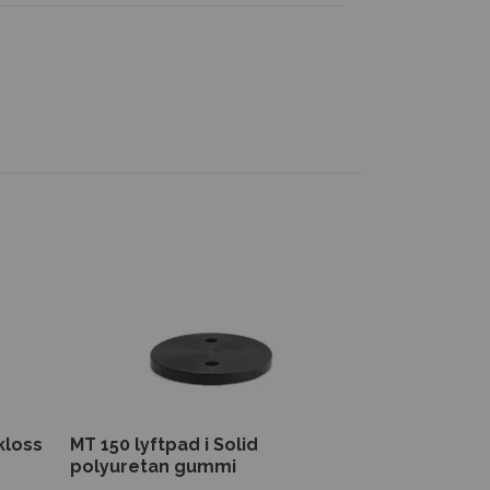
kloss
MT 150 lyftpad i Solid
Lyftkloss fö
polyuretan gummi
1 28
1 610 SEK