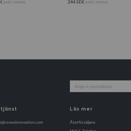
K
exkl. moms
244 SEK
exkl. moms
tjänst
Läs mer
t@roseninnovation.com
Återförsäljare
Mail & Telefon