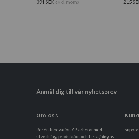
391 SEK
exkl. moms
215 SE
Anmäl dig till vår nyhetsbrev
Om oss
Kund
Rosén Innovation AB arbetar med
suppor
utveckling, produktion och försäljning av